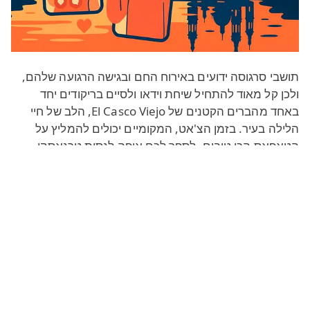
תושבי סרגוסה ידועים באירוח החם ובגישה הרגועה שלהם,
ולכן קל מאוד להתחיל שיחת וידאו ולסיים בריקודים יחד
באחד מהברים הקטנים של El Casco Viejo, הלב של חיי
הלילה בעיר. בזמן הצ'אט, המקומיים יכולים להמליץ על
הטאפאס הכי טובים, לספר לכם איפה לנסות טרנאסקו
(בשר טלה צעיר), או לשתף סיפורים על פסטיבל El Pilar
המפורסם ועל מסורות צבעוניות נוספות.
דרך צ'אט סרגוסה הזה תוכלו לגלות את תרבות מלחמות
השוורים הספרדית האמיתית, את ריבוי הפסטיבלים
העירוניים ואת הפינות הרומנטיות הנסתרות לאורך נהר
האברו. השתמשו בפלטפורמה שלנו כ
צ'אט אנונימי
כדי לדבר
בחופשיות, או כדרך
להכיר אנשים חדשים
לקראת היכרויות
רציניות וחברויות ארוכות טווח.