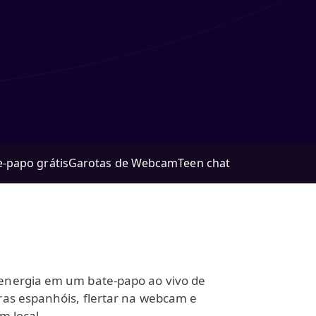
e-papo grátis
Garotas de Webcam
Teen chat
a energia em um bate-papo ao vivo de
ras espanhóis, flertar na webcam e
 local.