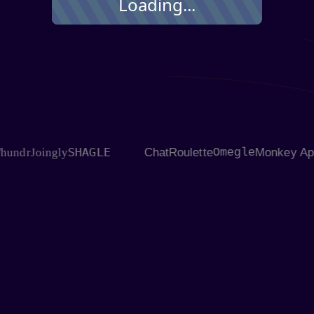
Loading...
SHAGLE
r
Joingly
ChatRoulette
Omegle
Monkey App
Flin