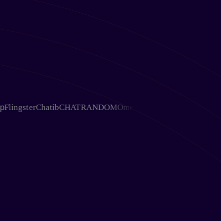
gster
Chatib
CHATRANDOM
OmeTV
Chativ
Ohmegle
Chat Aven