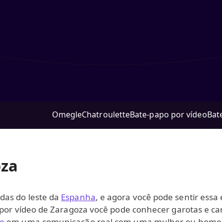
Omegle
Chatroulette
Bate‑papo por vídeo
Bat
oza
das do leste da
Espanha
, e agora você pode sentir ess
 por vídeo de Zaragoza você pode conhecer garotas e ca
ne
em uma comunicação real com uma mulher ou homem