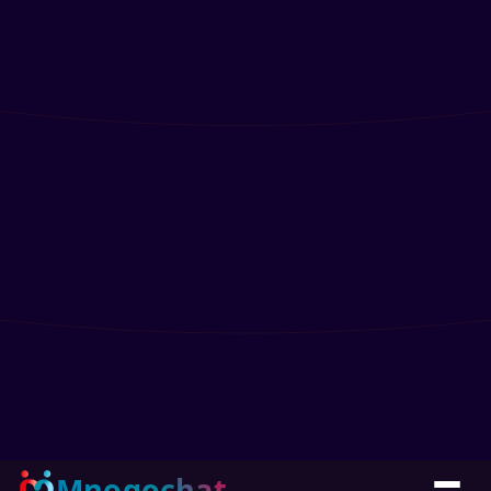
Mnogochat