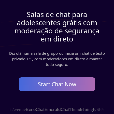
Salas de chat para
adolescentes grátis com
moderação de segurança
em direto
Diz olá numa sala de grupo ou inicia um chat de texto
privado 1:1, com moderadores em direto a manter
tudo seguro.
Start Chat Now
SHAGLE
hat Avenue
BeneChat
EmeraldChat
Thundr
Joingly