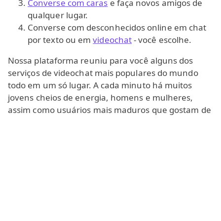
Converse com caras
e faça novos amigos de
qualquer lugar.
Converse com desconhecidos online em chat
por texto ou em
videochat
- você escolhe.
Nossa plataforma reuniu para você alguns dos
serviços de videochat mais populares do mundo
todo em um só lugar. A cada minuto há muitos
jovens cheios de energia, homens e mulheres,
assim como usuários mais maduros que gostam de
conversar online com desconhecidos. O serviço é
destinado a adultos de 18+ e funciona como um
aplicativo simples no seu navegador: você pode
entrar em uma sala de bate-papo, experimentar o
chat com desconhecidos em modo de grupo ou
ficar em uma conversa privada um-a-um. É um
chat realmente mundial e uma experiência
verdadeiramente global.