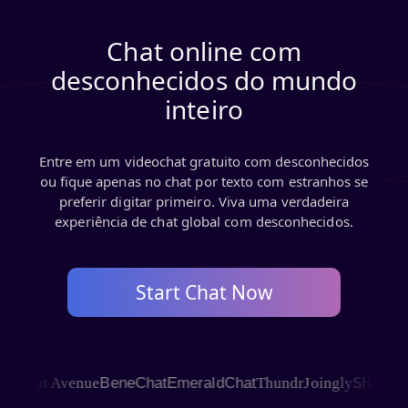
Chat online com
desconhecidos do mundo
inteiro
Entre em um videochat gratuito com desconhecidos
ou fique apenas no chat por texto com estranhos se
preferir digitar primeiro. Viva uma verdadeira
experiência de chat global com desconhecidos.
Start Chat Now
SHAGLE
hat Avenue
BeneChat
EmeraldChat
Thundr
Joingly