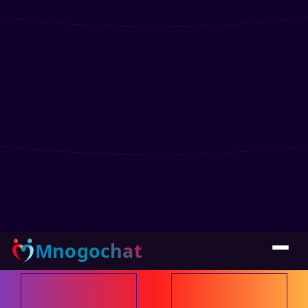
Mnogochat