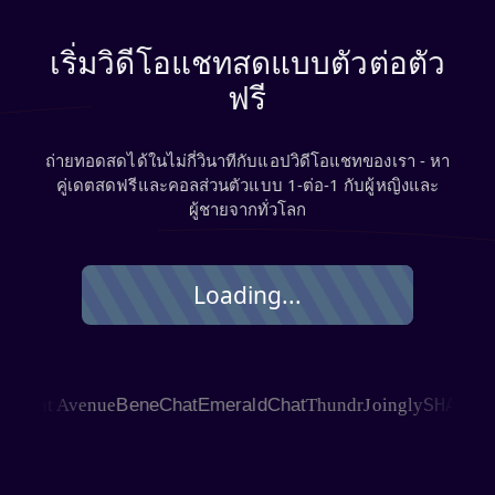
เริ่มวิดีโอแชทสดแบบตัวต่อตัว
ฟรี
ถ่ายทอดสดได้ในไม่กี่วินาทีกับแอปวิดีโอแชทของเรา - หา
คู่เดตสดฟรีและคอลส่วนตัวแบบ 1‑ต่อ‑1 กับผู้หญิงและ
ผู้ชายจากทั่วโลก
Loading...
SHAGLE
hat Avenue
BeneChat
EmeraldChat
Thundr
Joingly