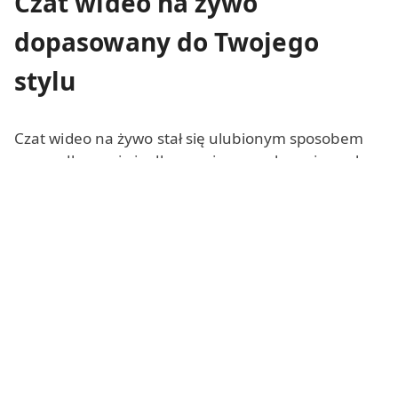
Czat wideo na żywo
dopasowany do Twojego
stylu
Czat wideo na żywo stał się ulubionym sposobem
na randkowanie i odkrywanie nowych znajomych,
bo jest bardziej autentyczny niż sam tekst. Chłopaki
i dziewczyny (18+) korzystają z niego zarówno dla
szybkiej zabawy, jak i poważnego randkowania.
Wypróbuj
bezpłatną sesję czatu wideo
- bez
instalacji, bez rejestracji - i
przejdź do czatu wideo
1 na 1, gdy będziesz gotowy/a na prywatną
chwilę
. Jeśli wolisz pozostać w cieniu, anonimowy
czat wideo pozwala zachować dyskrecję, a
jednocześnie poznawać nieznajomych z całego
świata.