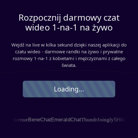
Rozpocznij darmowy czat
wideo 1‑na‑1 na żywo
Wejdź na live w kilka sekund dzięki naszej aplikacji do
czatu wideo - darmowe randki na żywo i prywatne
rozmowy 1‑na‑1 z kobietami i mężczyznami z całego
świata.
Loading...
SHAGLE
 Avenue
BeneChat
EmeraldChat
Thundr
Joingly
C