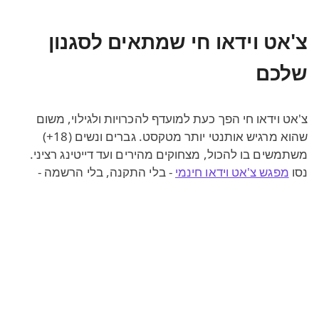
צ'אט וידאו חי שמתאים לסגנון
שלכם
צ'אט וידאו חי הפך כעת למועדף להכרויות ולגילוי, משום
שהוא מרגיש אותנטי יותר מטקסט. גברים ונשים (18+)
משתמשים בו להכול, מצחוקים מהירים ועד דייטינג רציני.
נסו
מפגש צ'אט וידאו חינמי
- בלי התקנה, בלי הרשמה -
ו
עברו לצ'אט וידאו 1 על 1 כשתהיו מוכנים לרגע פרטי
.
אם אתם מעדיפים להישאר בפרופיל נמוך, צ'אט וידאו
אנונימי יעזור לכם לשמור על דיסקרטיות ועדיין להכיר זרים
בצ'אט וידאו מכל העולם.
Mnogochat להכרויות וחברים
חדשים