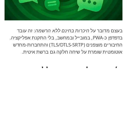
בעצם מדובר על
היכרות בחינם ללא הרשמה
: זה עובד
בדפדפן כ‑PWA, במובייל ובמחשב, בלי התקנת אפליקציה.
החיבורים מוצפנים (TLS/DTLS‑SRTP) והתחברות‑מחדש
אוטומטית שומרת על שיחה חלקה גם ברשת איטית.
צ׳אט אונליין בחינם וללא הרשמה
לא משנה לכם עם מי לדבר? כנסו לכל חדר. יש העדפות?
הפעילו מסננים למגדר, גיל וארץ. אנחנו שומרים על
הליבה
החינמית
ומוסיפים הגדרות עניין אופציונליות.
היכרויות אונליין עובדות: מחקרים מראים ששיחות לייב
קצרות נותנות דחיפות מיקרו‑חברתיות - תשומת לב, חידוש,