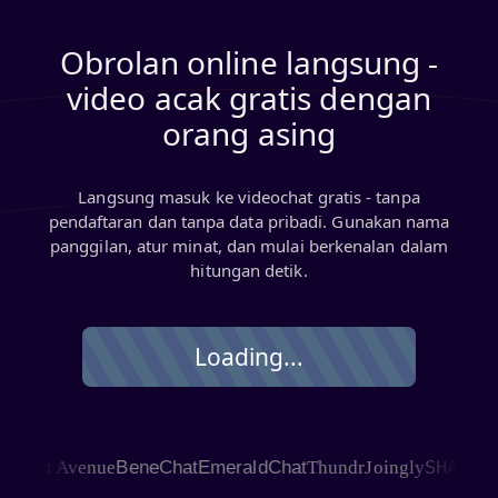
Obrolan online langsung -
video acak gratis dengan
orang asing
Langsung masuk ke videochat gratis - tanpa
pendaftaran dan tanpa data pribadi. Gunakan nama
panggilan, atur minat, dan mulai berkenalan dalam
hitungan detik.
Loading...
SHAGLE
hat Avenue
BeneChat
EmeraldChat
Thundr
Joingly