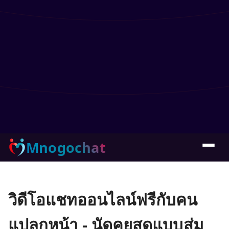
Mnogochat
วิดีโอแชทออนไลน์ฟรีกับคน
แปลกหน้า - นัดคุยสดแบบสุ่ม