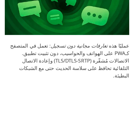
عمليًا هذه
تعارفات مجانية دون تسجيل
: تعمل في المتصفح
كـPWA على الهواتف والحواسيب، دون تثبيت تطبيق.
الاتصالات مُشفّرة (TLS/DTLS‑SRTP) وإعادة الاتصال
التلقائية تحافظ على سلاسة الحديث حتى مع الشبكات
البطيئة.
دردشة أونلاين مجانًا وبدون تسجيل
إن لم يهمك مع من تتحدث - ادخل أي غرفة. لديك تفضيلات؟
فعّل فلاتر الجنس، العمر والبلد. نحافظ على
جوهر التجربة
المجانية
مع إعدادات اهتمامات اختيارية.