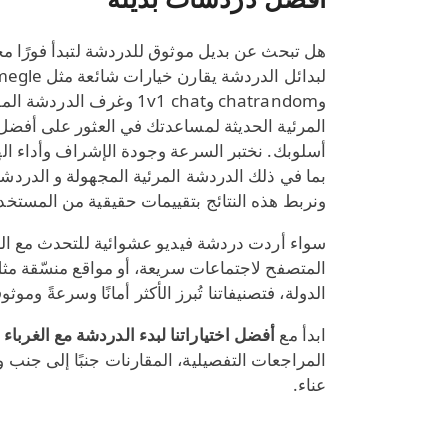
هل تبحث عن بديل موثوق للدردشة لتبدأ فورًا محا
وchatrandom و1v1 chat وغرف 
المرئية الحديثة لمساعدتك في العثور على أفضل
أسلوبك. نختبر السرعة وجودة الإشراف وأداء ال
بما في ذلك الدردشة المرئية المجهولة و الدردشة
ونربط هذه النتائج بتقييمات حقيقية من المستخد
سواء أردت دردشة فيديو عشوائية للتحدث مع الغر
الدولة، فتصنيفاتنا تُبرز الأكثر أمانًا وسرعةً وموثوق
ابدأ مع
أفضل اختياراتنا لبدء الدردشة مع الغرباء خ
المراجعات التفصيلية، المقارنات جنبًا إلى جنب ونص
عناء.