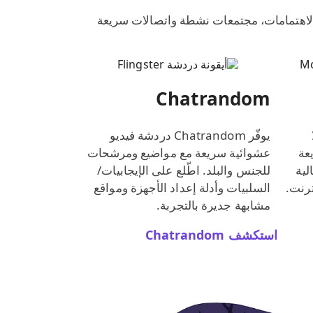
ومنصات بأسلوب Chatroulette: مرشحات حسب البلد/الاهتمامات، مجتمعات نشطة واتصالات سريعة
Chatrandom
يوفّر ‎Chatrandom‎ دردشة فيديو
يعة
عشوائية سريعة مع مواضيع ومرشحات
لية
للجنس والبلد. اطّلع على الإيجابيات/
ترنت.
السلبيات وأدلة إعداد الأجهزة ومواقع
مشابهة جديرة بالتجربة.
استكشف ‎Chatrandom‎