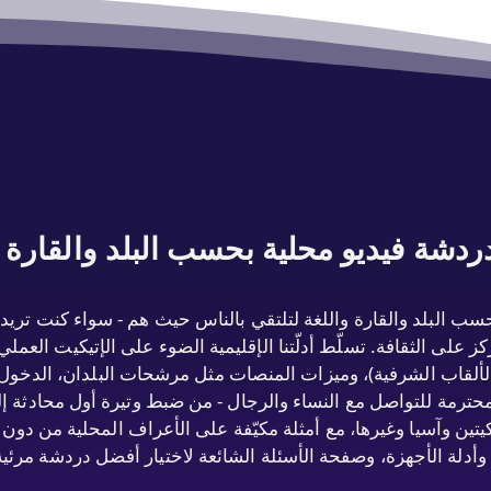
دشة فيديو محلية بحسب البلد والقارة و
 على الثقافة. تسلّط أدلّتنا الإقليمية الضوء على الإتيكيت العم
منية)، وفروق اللغة (tu/vous، Sie/du، الألقاب الشرفية)، وميزات المنصات مثل مرشحات ا
ترمة للتواصل مع النساء والرجال - من ضبط وتيرة أول محادثة إلى
كيتين وآسيا وغيرها، مع أمثلة مكيّفة على الأعراف المحلية من د
، وأدلة الأجهزة، وصفحة الأسئلة الشائعة لاختيار أفضل دردشة مرئي