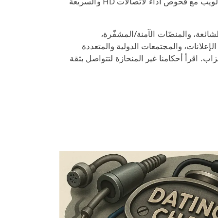
تحليلات معمّقة للدردشة عبر الويب مع فحوص أداء لاتصالات HD والسريعة
شائعة، والمنصّات الآمنة/المشفّرة،
الإعلانات، والمجتمعات الدولية والمتعددة
ب. اقرأ أحكامنا غير المنحازة لتتواصل بثقة