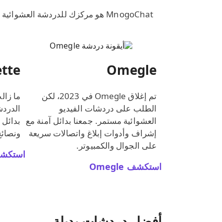
tte
Omegle
تم إغلاق ‎Omegle‎ في 2023، لكن
الطلب على دردشات الفيديو
الدردش
العشوائية مستمر. جمعنا بدائل آمنة مع
بدائل 
إشراف وأدوات إبلاغ واتصالات سريعة
ونصائح
على الجوال والكمبيوتر.
استكشف oulette‎
استكشف ‎Omegle‎
أفضل دردشات بديلة