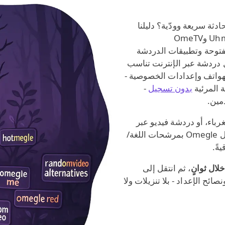
دثة سريعة وودّية؟ دليلنا
لبدائل الدردشة يقارن خيارات شائعة مثل Uhmegle وOmeTV
الدردشة المفتوحة وتطبيقات الدردشة
 دردشة عبر الإنترنت تناسب
هواتف وإعدادات الخصوصية -
 المرئية
بدون تسجيل
-
مين.
باء، أو دردشة فيديو عبر
المتصفح لاجتماعات سريعة، أو مواقع منسّقة مثل Omegle بمرشحات اللغة/
يةً.
لال ثوانٍ
، ثم انتقل إلى
ائح الإعداد - بلا تنزيلات ولا