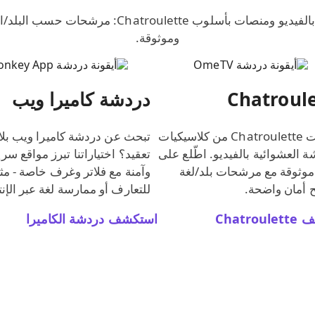
MnogoChat هو مركزك للدردشة العشوائية بالفيديو 
وموثوقة.
Chatroule
دردشة كاميرا ويب
ما زالت ‎Chatroulette‎ من كلاسيكيات
تبحث عن دردشة كاميرا ويب بلا
ة العشوائية بالفيديو. اطّلع على
تعقيد؟ اختياراتنا تبرز مواقع سر
موثوقة مع مرشحات بلد/لغة
وآمنة مع فلاتر وغرف خاصة - مثا
 أمان واضحة.
للتعارف أو ممارسة لغة عبر الإن
‎Chatr
استكشف دردشة الكاميرا