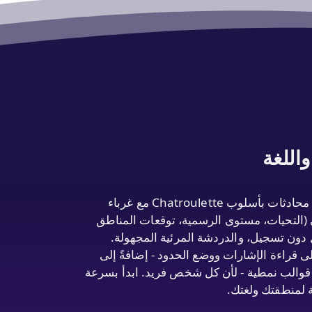
اللغة
استكشف غرف الدردشة المرئية المحلية بحسب البلد والقارة واللغة لتلتقي بالناس حيث هم - سواء كنت تريد محادثات بأسلوب Chatroulette مع غرباء
لي (التحيات، مستوى الرسمية، توقعات المناطق
لبلدان، الدخول دون تسجيل، والدردشة المرئية المجهولة.
 قراءة الإشارات ووضع الحدود - إضافةً إلى
ون قوالب نمطية - لأن كل شخص فريد. ابدأ بسرعة
ة لمنطقتك ولغتك.