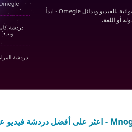
Omegle
استكشف منصات موثوقة للدردشة العشوائية بالفيديو وبدائل Omegle - ابدأ
ة أو اللغة.
دردشة كامي
ويب
دردشة المرا
 دردشة فيديو عشوائية!