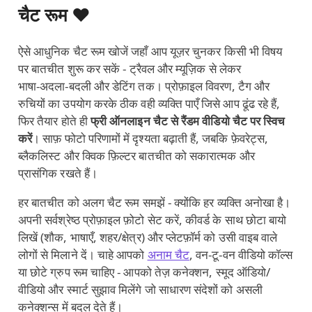
चैट रूम ❤️
ऐसे आधुनिक चैट रूम खोजें जहाँ आप यूज़र चुनकर किसी भी विषय
पर बातचीत शुरू कर सकें - ट्रैवल और म्यूज़िक से लेकर
भाषा‑अदला‑बदली और डेटिंग तक। प्रोफ़ाइल विवरण, टैग और
रुचियों का उपयोग करके ठीक वही व्यक्ति पाएँ जिसे आप ढूंढ रहे हैं,
फिर तैयार होते ही
फ्री ऑनलाइन चैट से रैंडम वीडियो चैट पर स्विच
करें
। साफ़ फोटो परिणामों में दृश्यता बढ़ाती हैं, जबकि फ़ेवरेट्स,
ब्लैकलिस्ट और क्विक फ़िल्टर बातचीत को सकारात्मक और
प्रासंगिक रखते हैं।
हर बातचीत को अलग चैट रूम समझें - क्योंकि हर व्यक्ति अनोखा है।
अपनी सर्वश्रेष्ठ प्रोफ़ाइल फ़ोटो सेट करें, कीवर्ड के साथ छोटा बायो
लिखें (शौक, भाषाएँ, शहर/क्षेत्र) और प्लेटफ़ॉर्म को उसी वाइब वाले
लोगों से मिलाने दें। चाहे आपको
अनाम चैट
, वन‑टू‑वन वीडियो कॉल्स
या छोटे ग्रुप रूम चाहिए - आपको तेज़ कनेक्शन, स्मूद ऑडियो/
वीडियो और स्मार्ट सुझाव मिलेंगे जो साधारण संदेशों को असली
कनेक्शन्स में बदल देते हैं।