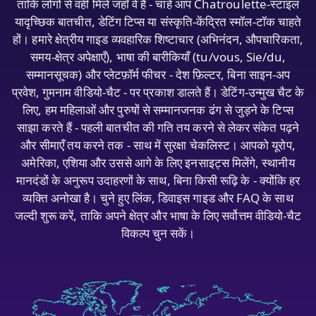
ताकि लोगों से वहीं मिलें जहाँ वे हैं - चाहे आप Chatroulette‑स्टाइल
यादृच्छिक बातचीत, डेटिंग टिप्स या संस्कृति‑केंद्रित स्मॉल‑टॉक चाहते
हों। हमारे क्षेत्रीय गाइड व्यवहारिक शिष्टाचार (अभिनंदन, औपचारिकता,
समय‑क्षेत्र अपेक्षाएँ), भाषा की बारीकियाँ (tu/vous, Sie/du,
सम्मानसूचक) और प्लेटफ़ॉर्म फीचर - देश फ़िल्टर, बिना साइन‑अप
प्रवेश, गुमनाम वीडियो‑चैट - पर प्रकाश डालते हैं। डेटिंग‑उन्मुख चैट के
लिए, हम महिलाओं और पुरुषों से सम्मानजनक ढंग से जुड़ने के टिप्स
साझा करते हैं - पहली बातचीत की गति तय करने से लेकर संकेत पढ़ने
और सीमाएँ तय करने तक - साथ में सुरक्षा चेकलिस्ट। आपको यूरोप,
अमेरिका, एशिया और उससे आगे के लिए इनसाइट्स मिलेंगे, स्थानीय
मानदंडों के अनुरूप उदाहरणों के साथ, बिना किसी रूढ़ि के - क्योंकि हर
व्यक्ति अनोखा है। चुने हुए लिंक, डिवाइस गाइड और FAQ के साथ
जल्दी शुरू करें, ताकि अपने क्षेत्र और भाषा के लिए सर्वोत्तम वीडियो‑चैट
विकल्प चुन सकें।