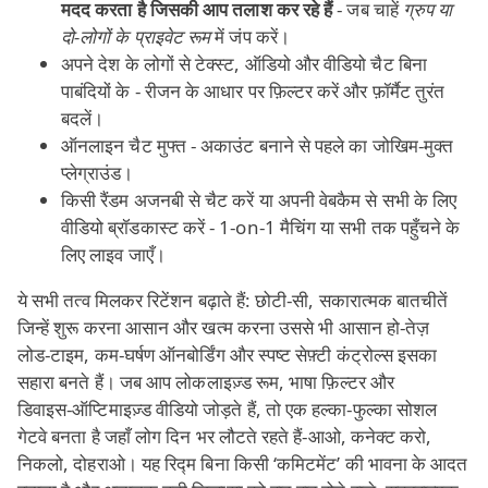
मदद करता है जिसकी आप तलाश कर रहे हैं
- जब चाहें
ग्रुप या
दो‑लोगों के प्राइवेट रूम
में जंप करें।
अपने देश के लोगों से टेक्स्ट, ऑडियो और वीडियो चैट बिना
पाबंदियों के - रीजन के आधार पर फ़िल्टर करें और फ़ॉर्मैट तुरंत
बदलें।
ऑनलाइन चैट मुफ्त - अकाउंट बनाने से पहले का जोखिम‑मुक्त
प्लेग्राउंड।
किसी रैंडम अजनबी से चैट करें या अपनी वेबकैम से सभी के लिए
वीडियो ब्रॉडकास्ट करें - 1‑on‑1 मैचिंग या सभी तक पहुँचने के
लिए लाइव जाएँ।
ये सभी तत्व मिलकर रिटेंशन बढ़ाते हैं: छोटी‑सी, सकारात्मक बातचीतें
जिन्हें शुरू करना आसान और खत्म करना उससे भी आसान हो-तेज़
लोड‑टाइम, कम‑घर्षण ऑनबोर्डिंग और स्पष्ट सेफ़्टी कंट्रोल्स इसका
सहारा बनते हैं। जब आप लोकलाइज़्ड रूम, भाषा फ़िल्टर और
डिवाइस‑ऑप्टिमाइज़्ड वीडियो जोड़ते हैं, तो एक हल्का‑फुल्का सोशल
गेटवे बनता है जहाँ लोग दिन भर लौटते रहते हैं-आओ, कनेक्ट करो,
निकलो, दोहराओ। यह रिद्म बिना किसी ‘कमिटमेंट’ की भावना के आदत