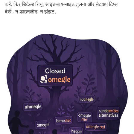
करें, फिर डिटेल्ड रिव्यू, साइड‑बाय‑साइड तुलना और सेटअप टिप्स
देखें - न डाउनलोड, न झंझट.