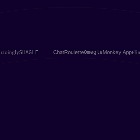
SHAGLE
gly
ChatRoulette
Omegle
Monkey App
Flingster