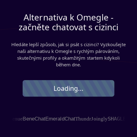
Alternativa k Omegle -
začněte chatovat s cizinci
Hledáte lepší způsob, jak si psát s cizinci? Vyzkoušejte
naši alternativu k Omegle s rychlým párováním,
skutečnými profily a okamžitým startem kdykoli
během dne.
Loading...
SHAGLE
Avenue
BeneChat
EmeraldChat
Thundr
Joingly
Ch