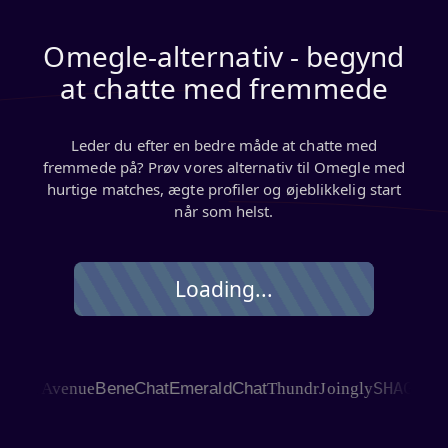
Omegle-alternativ - begynd
at chatte med fremmede
Leder du efter en bedre måde at chatte med
fremmede på? Prøv vores alternativ til Omegle med
hurtige matches, ægte profiler og øjeblikkelig start
når som helst.
Loading...
SHAGLE
t Avenue
BeneChat
EmeraldChat
Thundr
Joingly