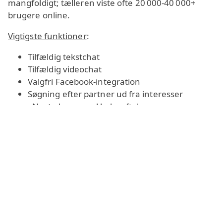
mangfoldigt; tælleren viste ofte 20 000-40 000+
brugere online.
Vigtigste funktioner
:
Tilfældig tekstchat
Tilfældig videochat
Valgfri Facebook‑integration
Søgning efter partner ud fra interesser
«Next»‑knap med bekræftelse
Omegle til iPhone, iPod touch og iPad (App
Store)
Omegle til Android
Omegle‑videochat
Hvem passer Omegle til?
Omegle chatroulette er nyttig for dem, der søger