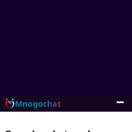
Mnogochat