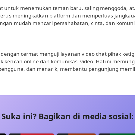
at untuk menemukan teman baru, saling menggoda, 
mi terus meningkatkan platform dan memperluas jangka
 dengan mudah mencari persahabatan, cinta, dan komun
ami dengan cermat menguji layanan video chat pihak ket
tuk kencan online dan komunikasi video. Hal ini mem
 pengguna, dan menarik, membantu pengunjung memilih 
Suka ini? Bagikan di media sosial: