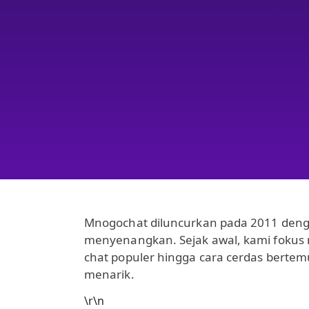
Mnogochat diluncurkan pada 2011 denga
menyenangkan. Sejak awal, kami fokus 
chat populer hingga cara cerdas bert
menarik.
\r\n