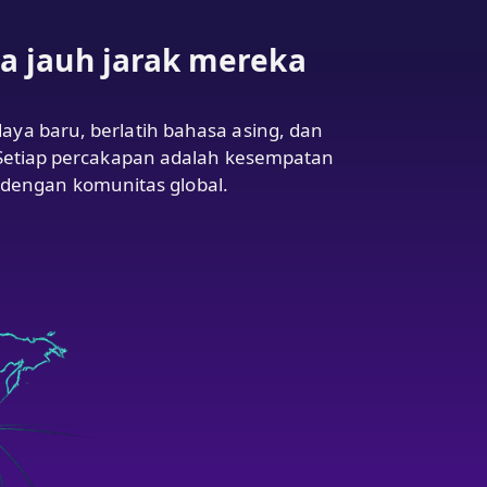
a jauh jarak mereka
a baru, berlatih bahasa asing, dan
Setiap percakapan adalah kesempatan
dengan komunitas global.