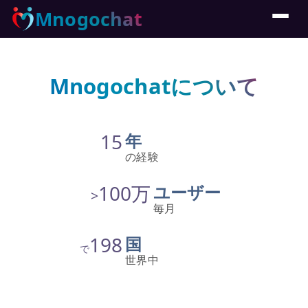
Mnogochat
Mnogochatについて
15
年
の経験
100万
ユーザー
>
毎月
198
国
で
世界中