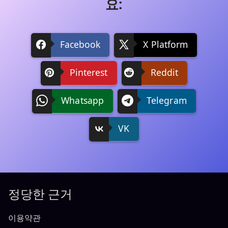
요:
Facebook
X Platform
Pinterest
Reddit
Whatsapp
Telegram
VK
정당한 근거
이용약관