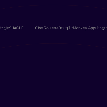
HAGLE
ChatRoulette
Omegle
Monkey App
Flingster
Chat