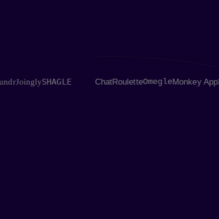
SHAGLE
r
Joingly
ChatRoulette
Omegle
Monkey App
Flin