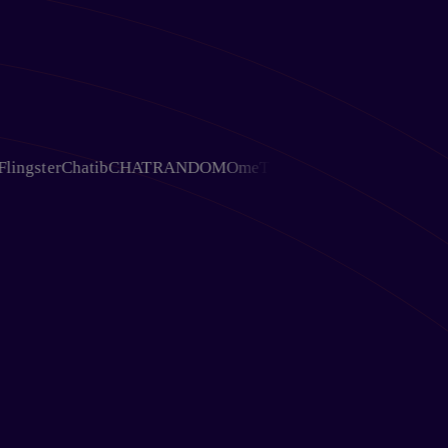
gster
Chatib
CHATRANDOM
OmeTV
Chativ
Ohmegle
Chat Aven