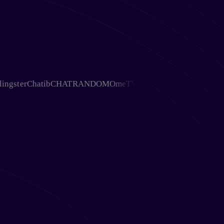
ter
Chatib
CHATRANDOM
OmeTV
Chativ
Ohmegle
Chat Avenue