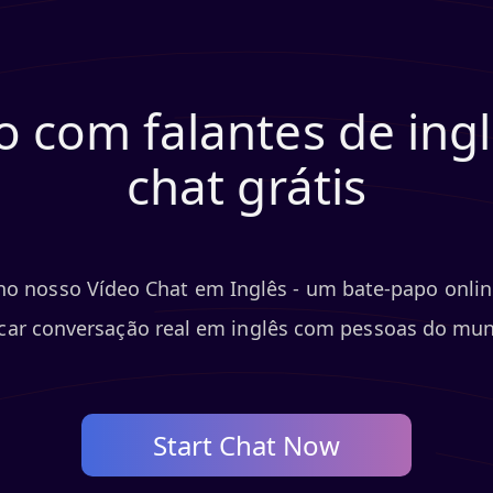
 com falantes de ingl
chat grátis
 no nosso Vídeo Chat em Inglês - um bate-papo onli
car conversação real em inglês com pessoas do mun
Start Chat Now