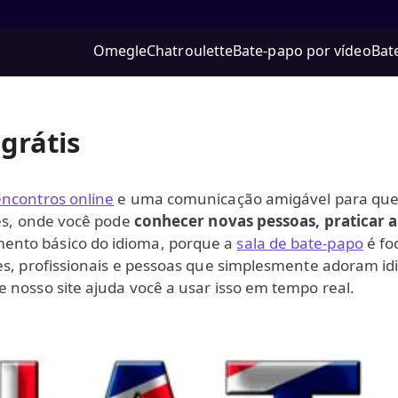
Omegle
Chatroulette
Bate‑papo por vídeo
Bat
grátis
encontros online
e uma comunicação amigável para quem
lês, onde você pode
conhecer novas pessoas, praticar a
ento básico do idioma, porque a
sala de bate-papo
é fo
es, profissionais e pessoas que simplesmente adoram id
 nosso site ajuda você a usar isso em tempo real.