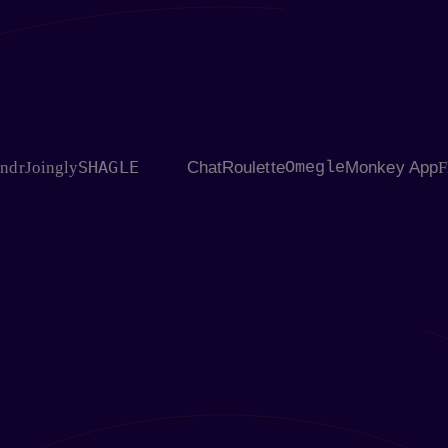
SHAGLE
oingly
ChatRoulette
Omegle
Monkey App
Flings