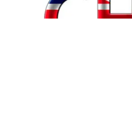
Nosso
bate-papo online
em inglês é fáci