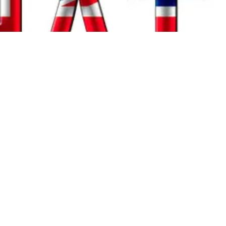
l de começar: basta abrir a página e entrar em uma ses