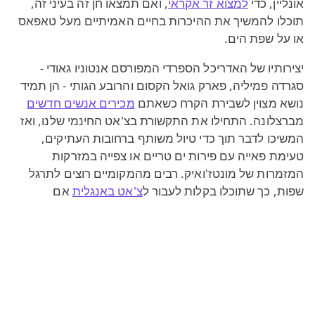
אונליין, כדי
למצוא זר אקראי
, ואם תמצאו חן זה בעיני זה,
תוכלו להמשיך את ההיכרות בחיים האמיתיים מעל טאפאס
או על שפת הים.
יצירותיו של האדריכל הספרדי המפורסם אנטוניו גאודי -
סגרדה פמיליה, פארק גואל הקסום והרובע הגותי - הן תמיד
נושא מצוין לשבירת הקרח כשאתם
מכירים אנשים חדשים
מברצלונה. התחילו את התקשורת בצ'אט החינמי שלנו, ואז
המשיכו לדבר תוך כדי טיול משותף ברחובות העתיקים,
טעימת פאייה עם פירות ים טריים או צפייה במזרקות
המזמרות של מונטז'ואיק. רבים מהמקומיים רוצים לתרגל
שפות, כך שתוכלו בקלות לעבור ל
צ'אט באנגלית
אם
ספרדית איננה שפת האם שלכם.
צ'אט ברצלונה בחינם
צ'אט ברצלונה חינמי
הוא לפני הכול צ'אט צעירים, מלא