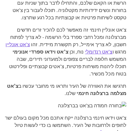
הרשת או הקאם שלכם, והתחילו לדבר בתוך שניות עם
בחורות ונשים ידידותיות מקטלוניה. תוכלו לעבור בין צ'אט
טקסט לשיחות פרטיות או קבוצתיות בכל רגע שתרצו.
צ'אט אונליין חינמי זה מאפשר לכם להכיר זרים חדשים
מברצלונה ומכל רחבי ספרד בלי הרשמה - לא צריך לפתוח
חשבון, לא צריך אימייל, רק תקשורת מיידית. זהו
צ'אט אונליין
מרגש ו
צ'אט רנדומלי
נוח, וכן
צ'אט וידאו ספרדי אנונימי
המשמש חלופה לבריים צפופים ולמועדוני תיירים, שבה
תוכלו ליהנות משיחות פרטיות, צ'אטים קבוצתיים ופלירטוט
בטוח מכל מכשיר.
תרגישו את האווירה של העיר ותראו מי מחובר עכשיו ב
צ'אט
מצלמה ברצלונה חינמי
שלנו.
צ'אט וידאו חינמי ברצלונה ייקח אתכם מכל מקום בעולם ישר
לחופים ולרחובות של העיר. השתמשו בו כדי לעשות טיול