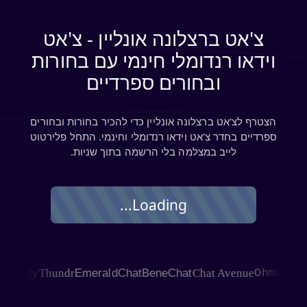
צ'אט ברצלונה אונליין - צ'אט
וידאו רנדומלי חינמי עם בחורות
ובחורים ספרדיים
הצטרף לצ'אט ברצלונה אונליין כדי להכיר בחורות ובחורים
ספרדיים בחדר צ'אט וידאו רנדומלי וחינמי. התחל פלירטוט
לייב במצלמה בלי הרשמה בתוך שניות.
Loading...
GLE
Joingly
Thundr
EmeraldChat
BeneChat
Chat Avenue
Ohmeg