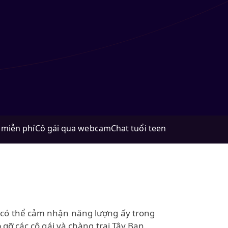
 miễn phí
Cô gái qua webcam
Chat tuổi teen
n có thể cảm nhận năng lượng ấy trong
 gỡ các cô gái và chàng trai Tây Ban