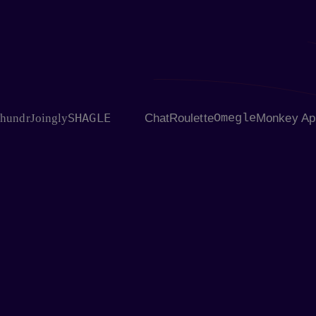
SHAGLE
r
Joingly
ChatRoulette
Omegle
Monkey App
Flin