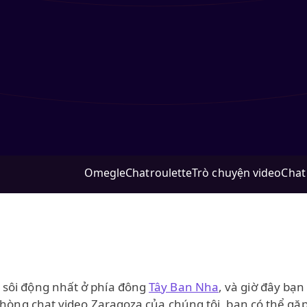
Omegle
Chatroulette
Trò chuyện video
Chat
 sôi động nhất ở phía đông
Tây Ban Nha
, và giờ đây bạ
phòng chat video Zaragoza của chúng tôi, bạn có thể gặp