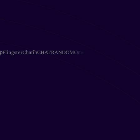
gster
Chatib
CHATRANDOM
OmeTV
Chativ
Ohmegle
Chat Aven