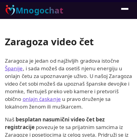
Mnogochat
Zaragoza video čet
Zaragoza je jedan od najživljih gradova istočne
Španije
, i sada možeš da osetiš njenu energiju u
onlajn četu za upoznavanje uživo. U našoj Zaragoza
video čet sobi možeš da upoznaš španske devojke i
momke, flertuješ preko veb kamere i pretvoriš
obično
onlajn ćaskanje
u pravo druženje sa
lokalnom ženom ili muškarcem.
Naš
besplatan nasumični video čet bez
registracije
povezuje te sa prijatnim samcima iz
Zaragoze i posetiocima iz celog sveta. Pridruži se iz