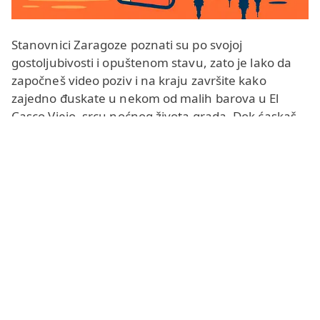
Stanovnici Zaragoze poznati su po svojoj
gostoljubivosti i opuštenom stavu, zato je lako da
započneš video poziv i na kraju završite kako
zajedno đuskate u nekom od malih barova u El
Casco Viejo, srcu noćnog života grada. Dok ćaskaš,
lokalci ti mogu preporučiti najbolje tapase, reći gde
da probaš ternasko (mlado jagnjeće meso) ili
podeliti priče o čuvenom festivalu El Pilar i drugim
šarenim tradicijama.
Preko ovog Zaragoza četa možeš da otkriješ pravu
špansku kulturu koride, brojne gradske festivale i
skrivene romantične kutke duž reke Ebro. Našu
platformu možeš koristiti kao
anonimni čet
za
opušten razgovor bez zadrške ili kao način da
upoznaš nove ljude
za ozbiljna onlajn poznanstva i