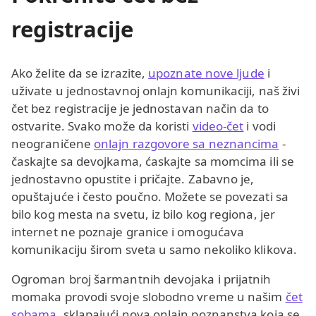
registracije
Ako želite da se izrazite,
upoznate nove ljude
i
uživate u jednostavnoj onlajn komunikaciji, naš živi
čet bez registracije je jednostavan način da to
ostvarite. Svako može da koristi
video-čet
i vodi
neograničene
onlajn razgovore sa neznancima
-
časkajte sa devojkama, ćaskajte sa momcima ili se
jednostavno opustite i pričajte. Zabavno je,
opuštajuće i često poučno. Možete se povezati sa
bilo kog mesta na svetu, iz bilo kog regiona, jer
internet ne poznaje granice i omogućava
komunikaciju širom sveta u samo nekoliko klikova.
Ogroman broj šarmantnih devojaka i prijatnih
momaka provodi svoje slobodno vreme u našim
čet
sobama
, sklapajući nova onlajn poznanstva koja se