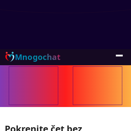
Mnogochat
Pokrenite čet bez