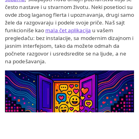
često nastave i u stvarnom životu. Neki posetioci su
ovde zbog laganog flerta i upoznavanja, drugi samo
žele da razgovaraju i podele svoje priče. Naš sajt
funkcioniše kao
mala čet aplikacija
u vašem
pregledaču: bez instalacije, sa modernim dizajnom i
jasnim interfejsom, tako da možete odmah da
počnete razgovor i usredsredite se na ljude, a ne
na podešavanja.