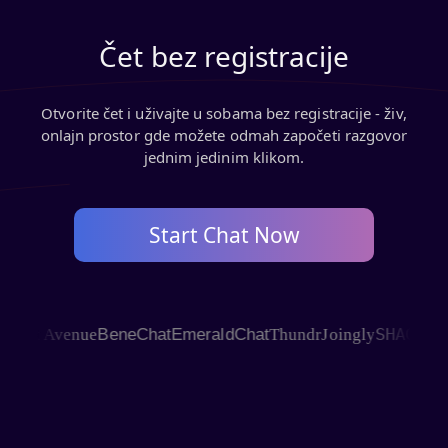
Čet bez registracije
Otvorite čet i uživajte u sobama bez registracije - živ,
onlajn prostor gde možete odmah započeti razgovor
jednim jedinim klikom.
Start Chat Now
SHAGLE
at Avenue
BeneChat
EmeraldChat
Thundr
Joingly