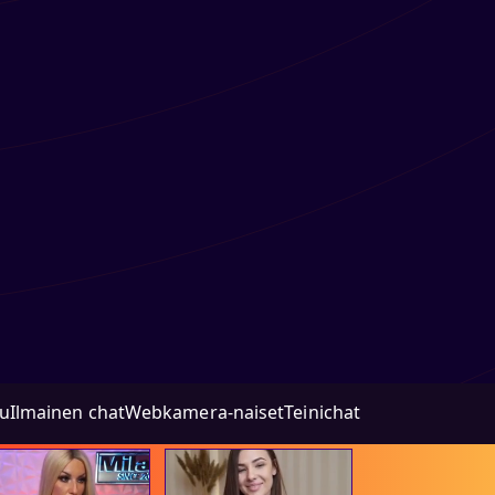
lu
Ilmainen chat
Webkamera-naiset
Teinichat