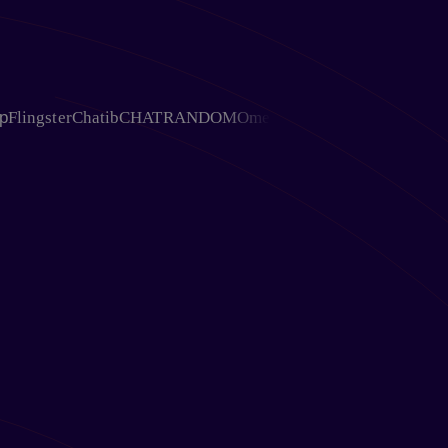
ster
Chatib
CHATRANDOM
OmeTV
Chativ
Ohmegle
Chat Aven