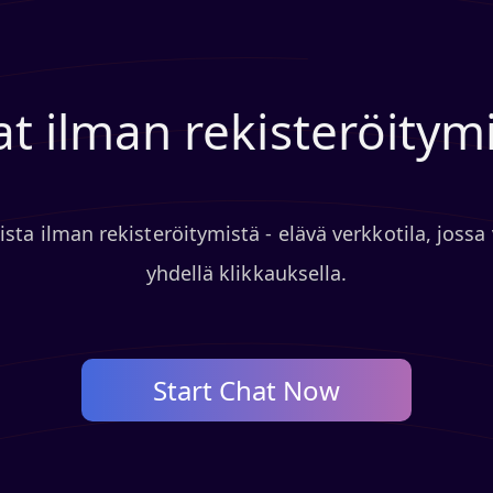
t ilman rekisteröitym
sta ilman rekisteröitymistä - elävä verkkotila, jossa v
yhdellä klikkauksella.
Start Chat Now