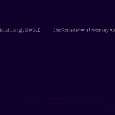
SHAGLE
Joingly
ChatRoulette
Omegle
Monkey App
Fling