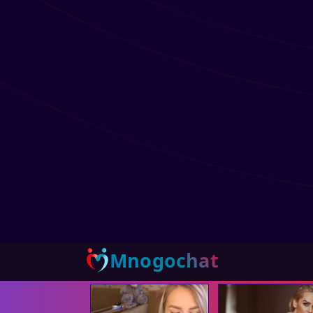
Mnogochat