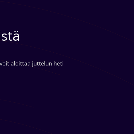
istä
oit aloittaa juttelun heti