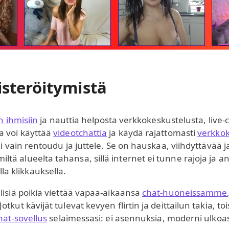
isteröitymistä
n ihmisiin
ja nauttia helposta verkkokeskustelusta, live
a voi käyttää
videotchattia
ja käydä rajattomasti
verkko
i vain rentoudu ja juttele. Se on hauskaa, viihdyttävää ja
tä alueelta tahansa, sillä internet ei tunne rajoja ja
a klikkauksella.
lisiä poikia viettää vapaa-aikaansa
chat-huoneissamme
kut kävijät tulevat kevyen flirtin ja deittailun takia, toi
hat-sovellus
selaimessasi: ei asennuksia, moderni ulkoasu 