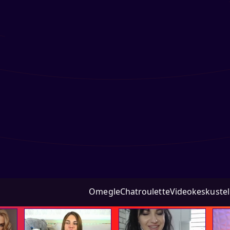
Omegle
Chatroulette
Videokeskuste