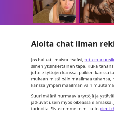
Aloita chat ilman rek
Jos haluat ilmaista itseäsi,
tutustua uusii
siihen yksinkertainen tapa. Kuka tahans
juttele tyttöjen kanssa, poikien kanssa ta
mukaan mistä päin maailmaa tahansa, mil
kanssa ympäri maailman vain muutamall
Suuri määrä hurmaavia tyttöjä ja ystäväl
jatkuvat usein myös oikeassa elämässä. Jot
tarinoita. Sivustomme toimii kuin
pieni c