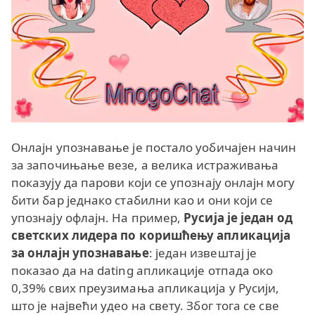
Онлајн упознавање је постало уобичајен начин
за започињање везе, а велика истраживања
показују да парови који се упознају онлајн могу
бити бар једнако стабилни као и они који се
упознају офлајн. На пример,
Русија је један од
светских лидера по коришћењу апликација
за онлајн упознавање
: један извештај је
показао да на dating апликације отпада око
0,39% свих преузимања апликација у Русији,
што је највећи удео на свету. Због тога се све