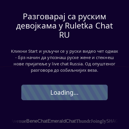
Разговарај са руским
девојкама у Ruletka Chat
RU
Кликни Start и укључи се у руски видео чет одмах
- брз начин да упознаш руске жене и стекнеш
нове пријатеље у live chat Russia. Од опуштеног
разговора до озбиљнијих веза.
Loading...
SHAGLE
 Avenue
BeneChat
EmeraldChat
Thundr
Joingly