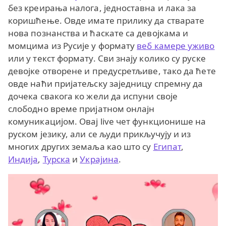
без креирања налога, једноставна и лака за
коришћење. Овде имате прилику да стварате
нова познанства и ћаскате са девојкама и
момцима из Русије у формату
веб камере уживо
или у текст формату. Сви знају колико су руске
девојке отворене и предусретљиве, тако да ћете
овде наћи пријатељску заједницу спремну да
дочека свакога ко жели да испуни своје
слободно време пријатном онлајн
комуникацијом. Овај live чет функционише на
руском језику, али се људи прикључују и из
многих других земаља као што су
Египат
,
Индија
,
Турска
и
Украјина
.