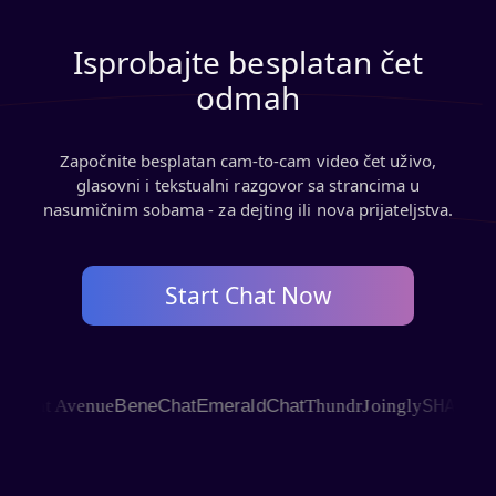
Isprobajte besplatan čet
odmah
Započnite besplatan cam‑to‑cam video čet uživo,
glasovni i tekstualni razgovor sa strancima u
nasumičnim sobama - za dejting ili nova prijateljstva.
Start Chat Now
SHAGLE
at Avenue
BeneChat
EmeraldChat
Thundr
Joingly