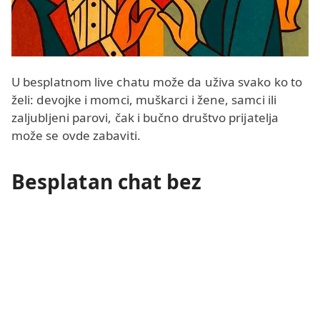
U besplatnom live chatu može da uživa svako ko to
želi: devojke i momci, muškarci i žene, samci ili
zaljubljeni parovi, čak i bučno društvo prijatelja
može se ovde zabaviti.
Besplatan chat bez
registracije
Mnogi su protivnici virtuelne komunikacije i radije
komuniciraju uživo nego preko
online chata putem
veb kamere
. Naravno, to je sasvim u redu, ali ništa
vas ne sprečava da
koristite besplatan chat bez