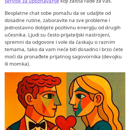
servise za upoznavanje
koji zaista rade za vas.
Besplatne chat sobe pomažu da se udaljite od
dosadne rutine, zaboravite na sve probleme i
jednostavno dobijete pozitivnu energiju od drugih
učesnika. Ljudi su često prijateljski nastrojeni,
spremni da odgovore i vole da ćaskaju o raznim
temama, tako da vam neće biti dosadno i brzo ćete
moći da pronađete prijatnog sagovornika (devojku
ili momka).