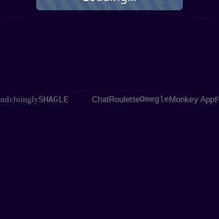
SHAGLE
oingly
ChatRoulette
Omegle
Monkey App
Flings