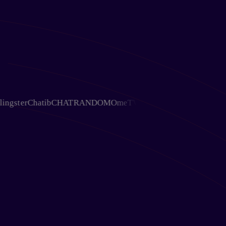
ter
Chatib
CHATRANDOM
OmeTV
Chativ
Ohmegle
Chat Avenue