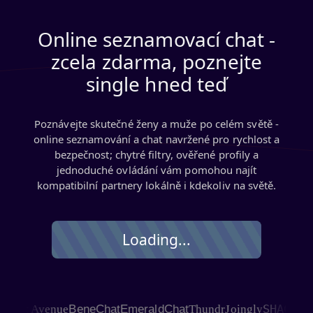
Online seznamovací chat -
zcela zdarma, poznejte
single hned teď
Poznávejte skutečné ženy a muže po celém světě -
online seznamování a chat navržené pro rychlost a
bezpečnost; chytré filtry, ověřené profily a
jednoduché ovládání vám pomohou najít
kompatibilní partnery lokálně i kdekoliv na světě.
Loading...
SHAGLE
at Avenue
BeneChat
EmeraldChat
Thundr
Joingly