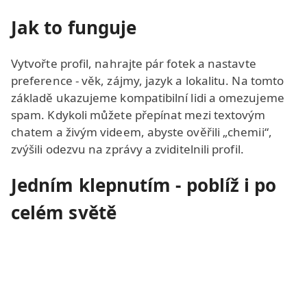
Jak to funguje
Vytvořte profil, nahrajte pár fotek a nastavte
preference - věk, zájmy, jazyk a lokalitu. Na tomto
základě ukazujeme kompatibilní lidi a omezujeme
spam. Kdykoli můžete přepínat mezi textovým
chatem a živým videem, abyste ověřili „chemii“,
zvýšili odezvu na zprávy a zviditelnili profil.
Jedním klepnutím - poblíž i po
celém světě
Hledáte místní nebo mezinárodní online
seznamování? Obojí je snadné. Pomocí filtrů podle
polohy najdete lidi poblíž, nebo změňte region a
prozkoumejte zahraniční párování - od svobodné