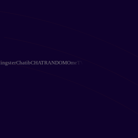
ter
Chatib
CHATRANDOM
OmeTV
Chativ
Ohmegle
Chat Avenue