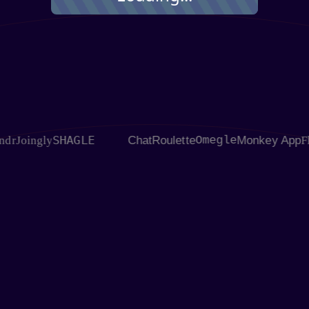
SHAGLE
oingly
ChatRoulette
Omegle
Monkey App
Flings