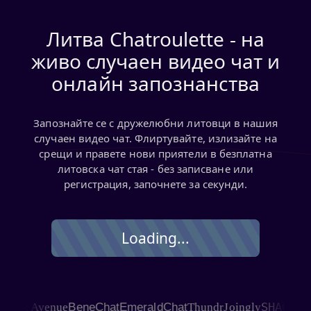
Литва Chatroulette - на
живо случаен видео чат и
онлайн запознанства
Запознайте се с дружелюбни литовци в нашия
случаен видео чат. Флиртувайте, излизайте на
срещи и правете нови приятели в безплатна
литовска чат стая - без записване или
регистрация, започнете за секунди.
Loading...
SHAGLE
at Avenue
BeneChat
EmeraldChat
Thundr
Joingly