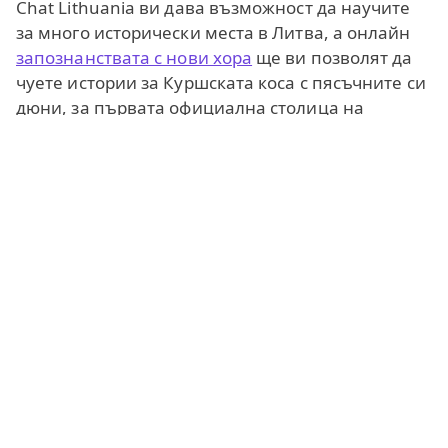
Chat Lithuania ви дава възможност да научите
за много исторически места в Литва, а онлайн
запознанствата с нови хора
ще ви позволят да
чуете истории за Куршската коса с пясъчните си
дюни, за първата официална столица на
Великото княжество Литва - Тракай с неговия
величествен замък, курорта Друскининкай и
настоящата столица Вилнюс с нейните красиви
архитектурни забележителности.
Според статистиката в Литва има около 15% по-
малко мъже отколкото жени. Това води до
сериозна конкуренция сред нежния пол при
търсенето на сродни души. Поради това
момичетата в чата често ще бъдат по-отворени
към нови запознанства с мъже. Ако сте жена от
чужбина, това е отличен шанс да срещнете
внимателни литовски мъже, а местните също с