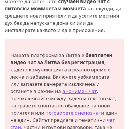
можете да започнете
случаен видео чат с
литовски момичета и момчета
за секунди, да
срещнете нови приятели и да усетите местния
дух без да напускате дома си или да
инсталирате каквото и да е приложение.
Нашата платформа за Литва е
безплатен
видео чат за Литва без регистрация
,
където комуникацията в реално време е
лесна и забавна. Включете уебкамерата
или запазете камерата изключена и
останете в режим на
анонимен чат
,
превключвайте между видео и текстов чат,
направете спонтанно обаждане на нови
приятели или
поговорете с непознати
един
на един. Сайтът предлага и тематични
чат
стаи
, частни и групови разговори, така че