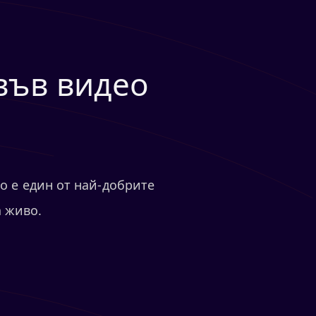
във видео
o е един от най-добрите
а живо.