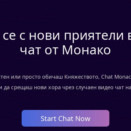
 се с нови приятели 
чат от Монако
тен или просто обичаш Княжеството, Chat Monac
 да срещаш нови хора чрез случаен видео чат н
Start Chat Now