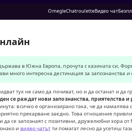
Omegle
Chatroulette
Видео чат
Безпл
онлайн
държава в Южна Европа, прочута с казината си, Фо
прави много интересна дестинация за запознанства и
дват тук не само да почиват, но и да останат и да г
 ден се раждат нови запознанства, приятелства 
инута: всичко е организирано така, че да намалява с
приятно прекарване заедно. Това отношение привлич
 и да се запознаят с позитивни, дружелюбни хора от
Монако и
видео чатът
ти помагат лесно да усетиш таз