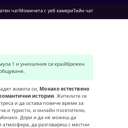
атен чат
Момичета с уеб камери
Тийн чат
рмула 1 и уникалния си крайбрежен
 общуване.
радят живота си,
Монако естествено
и романтични истории
. Жителите се
треса и да остава повече време за
а и туристи, и онлайн посетители,
 Монако. Дори и да не можеш да
и атмосфера, да разговаряш с местни