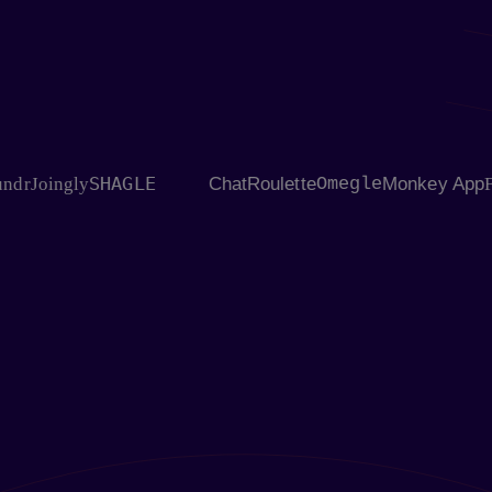
SHAGLE
oingly
ChatRoulette
Omegle
Monkey App
Flings