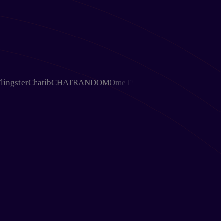
ter
Chatib
CHATRANDOM
OmeTV
Chativ
Ohmegle
Chat Avenue