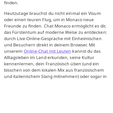
finden.
Heutzutage brauchst du nicht einmal ein Visum
oder einen teuren Flug, um in Monaco neue
Freunde zu finden. Chat Monaco ermöglicht es dir,
das Fürstentum auf moderne Weise zu entdecken:
durch Live-Online-Gespräche mit Einheimischen
und Besuchern direkt in deinem Browser. Mit
unserem
Online-Chat mit Leuten
kannst du das
Alltagsleben im Land erkunden, seine Kultur
kennenlernen, dein Französisch üben (und ein
bisschen von dem lokalen Mix aus französischem
und italienischem Slang mitnehmen) oder sogar in
Monte Carlo, La Condamine oder Fontvieille nach
einer Seelenverwandten bzw. einem
Seelenverwandten suchen. Die Seite funktioniert
wie eine leichte Chat-App: Du öffnest sie, wählst
einen
Chatroom
aus - und schon kannst du