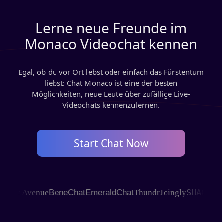
Lerne neue Freunde im
Monaco Videochat kennen
Egal, ob du vor Ort lebst oder einfach das Fürstentum
liebst: Chat Monaco ist eine der besten
Möglichkeiten, neue Leute über zufällige Live-
Videochats kennenzulernen.
Start Chat Now
SHAGLE
at Avenue
BeneChat
EmeraldChat
Thundr
Joingly