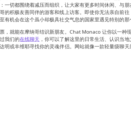
：一切都围绕着减压而组织，让大家有更多时间休闲、与朋
哥的积极友善同伴的游客和线上访客。即使你无法亲自前往
至有机会在这个虽小却极具社交气息的国家里遇见特别的那
，就能在摩纳哥结识新朋友。Chat Monaco 让你以一
过我们的
在线聊天
，你可以了解这里的日常生活、认识当地
达明或丰维耶寻找你的灵魂伴侣。网站就像一款轻量级聊天
的机会，结识真正的摩纳哥人以及所有热爱摩纳哥的人。你
。法语是官方语言，但
英语
和
意大利语
也被广泛使用，因此
通话，把视频与文字聊天结合起来，让陌生人看到、听到真
过文字交流，等感觉足够自在再打开摄像头。聊天室里还会