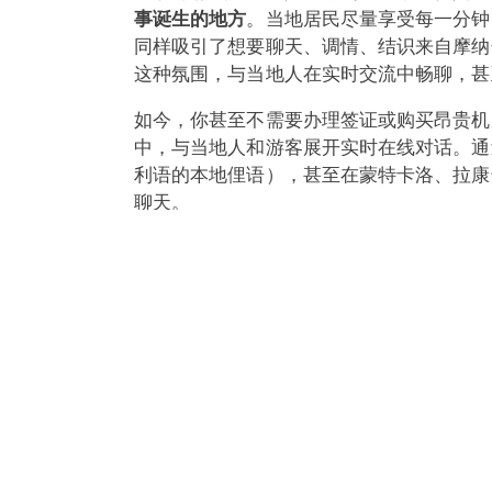
事诞生的地方
。当地居民尽量享受每一分钟
同样吸引了想要聊天、调情、结识来自摩纳
这种氛围，与当地人在实时交流中畅聊，甚
如今，你甚至不需要办理签证或购买昂贵机票
中，与当地人和游客展开实时在线对话。通
利语的本地俚语），甚至在蒙特卡洛、拉康
聊天。
摩纳哥在线视频聊天
摩纳哥在线视频聊天为你提供一个完全免费
建账号，如果愿意，之后再升级成个人资料
像头支持，你可以在几秒钟内发起实时视频
意，也可以
在聊天中保持部分匿名
，先只通
示，帮助你在聊天时避免尴尬。