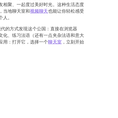
友相聚、一起度过美好时光。这种生活态度
，当地聊天室和
视频聊天
也能让你轻松感受
个人。
种现代的方式发现这个公国：直接在浏览器
文化、练习法语（还有一点夹杂法语和意大
应用：打开它，选择一个
聊天室
，立刻开始
可以以
游客身份免注册加入
，完全不必先创
对许多访客来说沟通十分轻松。借助内置摄
实的你，而不只是一个静态头像。如果你愿
提供一些关于当地礼仪和本地特色的小提