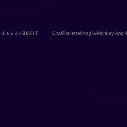
SHAGLE
Joingly
ChatRoulette
Omegle
Monkey App
Fling