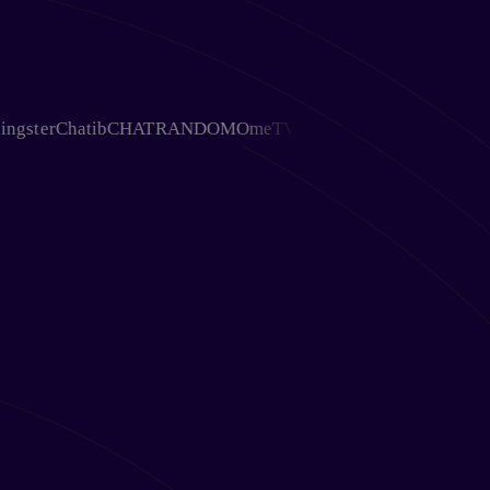
ster
Chatib
CHATRANDOM
OmeTV
Chativ
Ohmegle
Chat Avenu