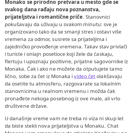
Monako se prirodno pretvara u mesto gde se
svakog dana rađaju nova poznanstva,
prijateljstva i romantične priče
. Stanovnici
pokušavaju da uživaju u svakom minutu: sve je
organizovano tako da se smanji stres i ostavi više
vremena za odmor, susrete sa prijateljima i
zajedničko provođenje vremena. Takav stav privlači
i turiste i onlajn posetioce koji žele da ćaskaju,
flertuju i upoznaju pozitivne, prijatne sagovornike iz
Monaka. Čak i ako ne možete da otputujete tamo
lično, sobe za čet iz Monaka i
video čet
olakšavaju
da osetite tu atmosferu, razgovarate sa lokalnim
stanovnicima u realnom vremenu i možda čak
pronađete nekoga posebnog iz ove male, ali vrlo
društvene države.
U današnje vreme vam ne treba ni viza ni skup let
da biste stekli nova prijateljstva u Monaku. Chat