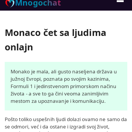
Mnogochat
Monaco čet sa ljudima
onlajn
Monako je mala, ali gusto naseljena država u
južnoj Evropi, poznata po svojim kazinima,
Formuli 1 i jedinstvenom primorskom načinu
života - a sve to ga čini veoma zanimljivim
mestom za upoznavanje i komunikaciju.
Pošto toliko uspešnih ljudi dolazi ovamo ne samo da
se odmori, već i da ostane i izgradi svoj život,