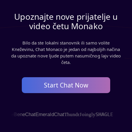
Upoznajte nove prijatelje u
video četu Monako
Bilo da ste lokalni stanovnik ili samo volite
Kneževinu, Chat Monaco je jedan od najboljih načina
da upoznate nove ljude putem nasumičnog lajv video
četa.
Start Chat Now
SHAGLE
nue
BeneChat
EmeraldChat
Thundr
Joingly
ChatR