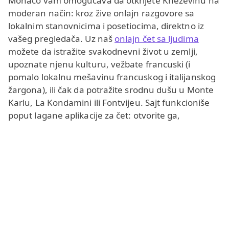
Monaco vam omogućava da otkrijete Kneževinu na
moderan način: kroz žive onlajn razgovore sa
lokalnim stanovnicima i posetiocima, direktno iz
vašeg pregledača. Uz naš
onlajn čet sa ljudima
možete da istražite svakodnevni život u zemlji,
upoznate njenu kulturu, vežbate francuski (i
pomalo lokalnu mešavinu francuskog i italijanskog
žargona), ili čak da potražite srodnu dušu u Monte
Karlu, La Kondamini ili Fontvijeu. Sajt funkcioniše
poput lagane aplikacije za čet: otvorite ga,
izaberete
sobu za čet
i spremni ste za razgovor.
Onlajn video čet Monako
Onlajn video čet Monako vam daje priliku da
potpuno besplatno upoznate prave stanovnike
Monaka i ljude koji vole Monako. Možete da se