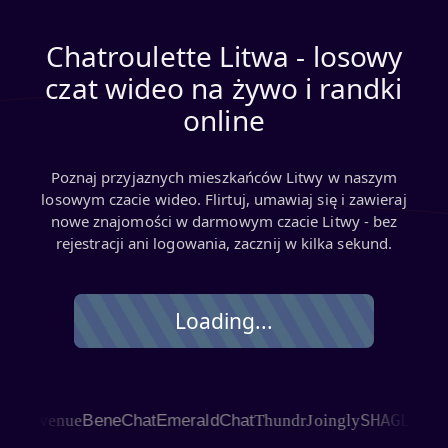
Chatroulette Litwa - losowy
czat wideo na żywo i randki
online
Poznaj przyjaznych mieszkańców Litwy w naszym
losowym czacie wideo. Flirtuj, umawiaj się i zawieraj
nowe znajomości w darmowym czacie Litwy - bez
rejestracji ani logowania, zacznij w kilka sekund.
Loading...
SHAGLE
 Avenue
BeneChat
EmeraldChat
Thundr
Joingly
C