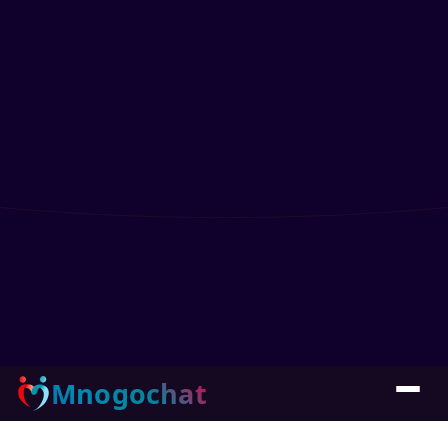
Mnogochat