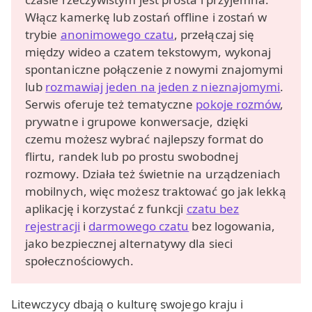
Włącz kamerkę lub zostań offline i zostań w
trybie
anonimowego czatu
, przełączaj się
między wideo a czatem tekstowym, wykonaj
spontaniczne połączenie z nowymi znajomymi
lub
rozmawiaj jeden na jeden z nieznajomymi
.
Serwis oferuje też tematyczne
pokoje rozmów
,
prywatne i grupowe konwersacje, dzięki
czemu możesz wybrać najlepszy format do
flirtu, randek lub po prostu swobodnej
rozmowy. Działa też świetnie na urządzeniach
mobilnych, więc możesz traktować go jak lekką
aplikację i korzystać z funkcji
czatu bez
rejestracji
i
darmowego czatu
bez logowania,
jako bezpiecznej alternatywy dla sieci
społecznościowych.
Litewczycy dbają o kulturę swojego kraju i