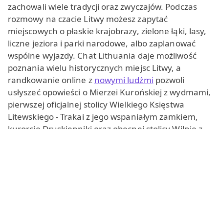
zachowali wiele tradycji oraz zwyczajów. Podczas
rozmowy na czacie Litwy możesz zapytać
miejscowych o płaskie krajobrazy, zielone łąki, lasy,
liczne jeziora i parki narodowe, albo zaplanować
wspólne wyjazdy. Chat Lithuania daje możliwość
poznania wielu historycznych miejsc Litwy, a
randkowanie online z
nowymi ludźmi
pozwoli
usłyszeć opowieści o Mierzei Kurońskiej z wydmami,
pierwszej oficjalnej stolicy Wielkiego Księstwa
Litewskiego - Trakai z jego wspaniałym zamkiem,
kurorcie Druskienniki oraz obecnej stolicy Wilnie z
pięknymi zabytkami architektury.
Według statystyk na Litwie jest około 15% mniej
mężczyzn niż kobiet. Prowadzi to do poważnej
rywalizacji wśród przedstawicielek płci pięknej w
poszukiwaniu drugiej połówki. Dlatego dziewczęta
na czacie będą często bardziej otwarte na nowe