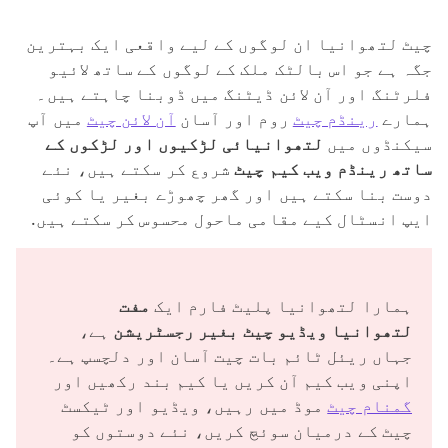
چیٹ لتھوانیا ان لوگوں کے لیے واقعی ایک بہترین
جگہ ہے جو اس بالٹک ملک کے لوگوں کے ساتھ لائیو
فلرٹنگ اور آن لائن ڈیٹنگ میں ڈوبنا چاہتے ہیں۔
ہمارے
رینڈم چیٹ
روم اور آسان
آن لائن چیٹ
میں آپ
سیکنڈوں میں
لتھوانیائی لڑکیوں اور لڑکوں کے
ساتھ رینڈم ویب کیم چیٹ
شروع کر سکتے ہیں، نئے
دوست بنا سکتے ہیں اور گھر چھوڑے بغیر یا کوئی
ایپ انسٹال کیے مقامی ماحول محسوس کر سکتے ہیں.
ہمارا لتھوانیا پلیٹ فارم ایک
مفت
لتھوانیا ویڈیو چیٹ بغیر رجسٹریشن
ہے،
جہاں ریئل ٹائم بات چیت آسان اور دلچسپ ہے۔
اپنی ویب کیم آن کریں یا کیم بند رکھیں اور
گمنام چیٹ
موڈ میں رہیں، ویڈیو اور ٹیکسٹ
چیٹ کے درمیان سوئچ کریں، نئے دوستوں کو