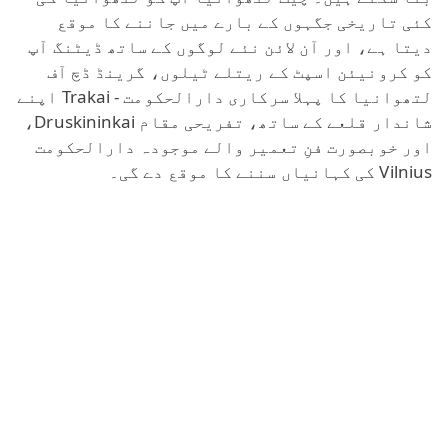
کئی تاریخی جگہوں کے بارے میں جاننے کا موقع
دیتا ہے، اور آن لائن نئے لوگوں کے ساتھ ڈیٹنگ آپ
کو کرونیئن اسپٹ کے ریتلے ٹیلوں، گرینڈ ڈچ آف
لتھوانیا کا پہلا سرکاری دارالحکومت - Trakai اپنے
شاندار قلعے کے ساتھ، تفریحی مقام Druskininkai،
اور خوبصورت فنِ تعمیر والے موجودہ دارالحکومت
Vilnius کی کہانیاں سننے کا موقع دے گی۔
اعداد و شمار کے مطابق، لتھوانیا میں مرد خواتین
کے مقابلے میں تقریباً 15% کم ہیں۔ اس سے ہم جنسِ
خواتین کے درمیان اپنے ہم نفس تلاش کرنے میں سخت
مقابلہ ہوتا ہے۔ اسی لیے چیٹ میں لڑکیاں اکثر
لڑکوں سے نئے تعارف کے لیے زیادہ کھلی رہتی ہیں۔
اگر آپ بیرونِ ملک سے عورت ہیں تو یہ توجہ دینے
والے لتھوانیائی مردوں سے ملنے کا بہترین موقع
ہے، اور مقامی لوگ بھی دیگر ممالک کی
خواتین کے
ساتھ چیٹ
اور مردوں کے ساتھ بات کرنے میں خوش
ہوتے ہیں۔ دلچسپ بات یہ ہے کہ لتھوانیا میں قد