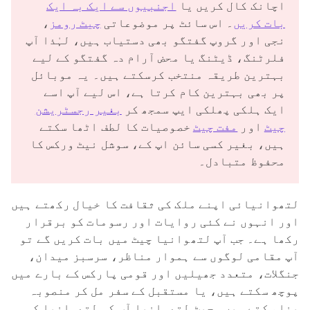
اچانک کال کریں یا
اجنبیوں سے ایک بہ ایک
بات کریں
۔ اس سائٹ پر موضوعاتی
چیٹ رومز
،
نجی اور گروپ گفتگو بھی دستیاب ہیں، لہٰذا آپ
فلرٹنگ، ڈیٹنگ یا محض آرام دہ گفتگو کے لیے
بہترین طریقہ منتخب کرسکتے ہیں۔ یہ موبائل
پر بھی بہترین کام کرتا ہے، اس لیے آپ اسے
ایک ہلکی پھلکی ایپ سمجھ کر
بغیر رجسٹریشن
چیٹ
اور
مفت چیٹ
خصوصیات کا لطف اٹھا سکتے
ہیں، بغیر کسی سائن اپ کے، سوشل نیٹ ورکس کا
محفوظ متبادل۔
لتھوانیائی اپنے ملک کی ثقافت کا خیال رکھتے ہیں
اور انہوں نے کئی روایات اور رسومات کو برقرار
رکھا ہے۔ جب آپ لتھوانیا چیٹ میں بات کریں گے تو
آپ مقامی لوگوں سے ہموار مناظر، سرسبز میدان،
جنگلات، متعدد جھیلیں اور قومی پارکس کے بارے میں
پوچھ سکتے ہیں، یا مستقبل کے سفر مل کر منصوبہ
بنا سکتے ہیں۔ چیٹ لتھوانیا آپ کو لتھوانیا کی