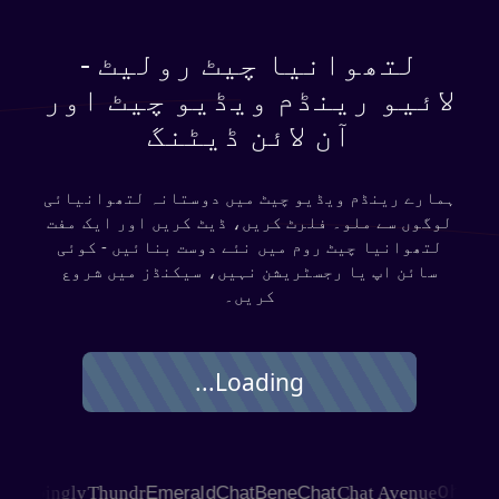
لتھوانیا چیٹ رولیٹ -
لائیو رینڈم ویڈیو چیٹ اور
آن لائن ڈیٹنگ
ہمارے رینڈم ویڈیو چیٹ میں دوستانہ لتھوانیائی
لوگوں سے ملو۔ فلرٹ کریں، ڈیٹ کریں اور ایک مفت
لتھوانیا چیٹ روم میں نئے دوست بنائیں - کوئی
سائن اپ یا رجسٹریشن نہیں، سیکنڈز میں شروع
کریں۔
Loading...
SHAGLE
Joingly
Thundr
EmeraldChat
BeneChat
Chat Avenue
Oh