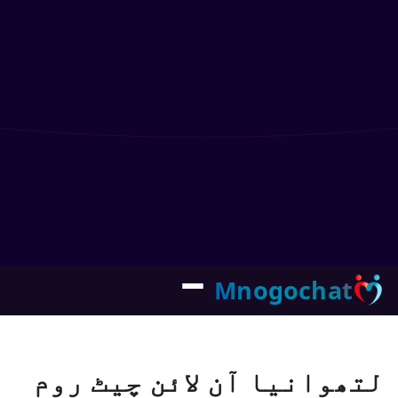
Mnogochat
لتھوانیا آن لائن چیٹ روم