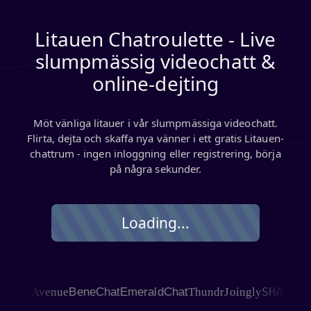
Litauen Chatroulette - Live
slumpmässig videochatt &
online-dejting
Möt vänliga litauer i vår slumpmässiga videochatt.
Flirta, dejta och skaffa nya vänner i ett gratis Litauen-
chattrum - ingen inloggning eller registrering, börja
på några sekunder.
Loading...
SHAGLE
at Avenue
BeneChat
EmeraldChat
Thundr
Joingly