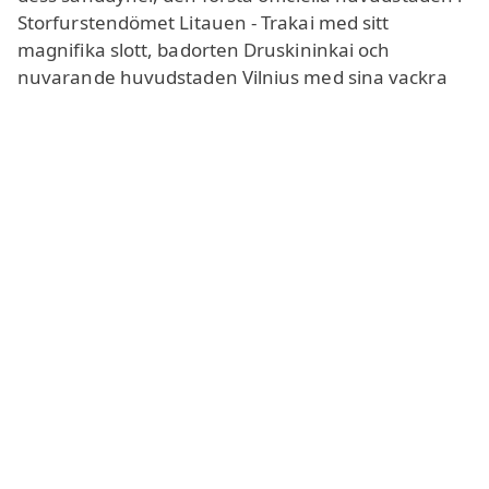
Storfurstendömet Litauen - Trakai med sitt
magnifika slott, badorten Druskininkai och
nuvarande huvudstaden Vilnius med sina vackra
arkitektoniska monument.
Enligt statistiken finns det i Litauen ungefär 15%
färre män än kvinnor. Detta leder till hård
konkurrens bland det kvinnliga könet i jakten på
själsfränder. Därför är tjejer i chatten ofta mer
öppna för nya bekantskaper med killar. Om du är
en kvinna från utlandet är detta en utmärkt chans
att träffa uppmärksamma litauiska män, och
lokalbor är också gärna villiga att
chatta med
kvinnor
och män från andra länder. Intressant nog
är långa män i Litauen inte ovanliga:
genomsnittslängden är omkring 183 cm, vilket är
cirka 6 cm högre än genomsnittet i Europa.