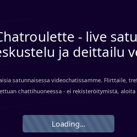
Chatroulette - live sa
skustelu ja deittailu 
laisia satunnaisessa videochatissamme. Flirttaile, tre
ettuan chattihuoneessa - ei rekisteröitymistä, aloit
Loading...