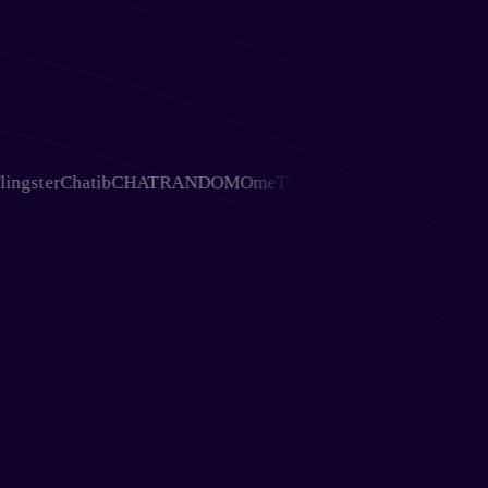
ter
Chatib
CHATRANDOM
OmeTV
Chativ
Ohmegle
Chat Avenue