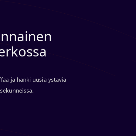
tunnainen
verkossa
ffaa ja hanki uusia ystäviä
a sekunneissa.