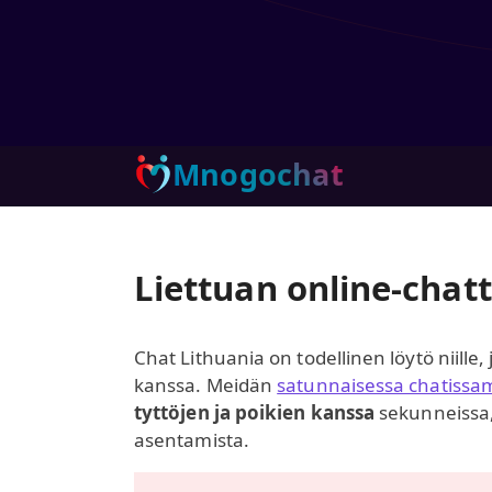
Mnogochat
Liettuan online-chat
Chat Lithuania on todellinen löytö niille
kanssa. Meidän
satunnaisessa chatiss
tyttöjen ja poikien kanssa
sekunneissa, 
asentamista.