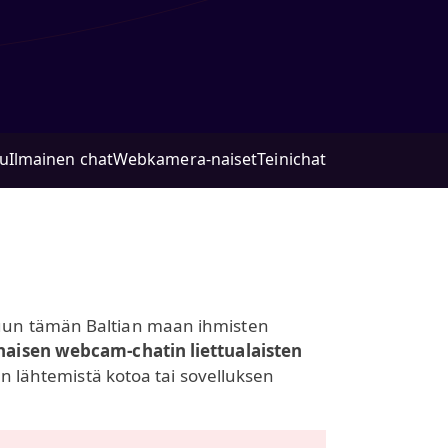
lu
Ilmainen chat
Webkamera-naiset
Teinichat
tailuun tämän Baltian maan ihmisten
naisen webcam-chatin liettualaisten
an lähtemistä kotoa tai sovelluksen