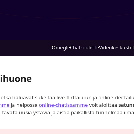
Omegle
Chatroulette
Videokeskuste
tihuone
, jotka haluavat sukeltaa live-flirttailuun ja online-deit
amme
ja helpossa
online-chatissamme
voit aloittaa
satun
tavata uusia ystäviä ja aistia paikallista tunnelmaa ilm