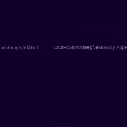
SHAGLE
oingly
ChatRoulette
Omegle
Monkey App
Flings