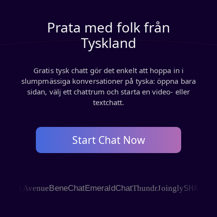
Prata med folk från
Tyskland
Gratis tysk chatt gör det enkelt att hoppa in i
slumpmässiga konversationer på tyska: öppna bara
sidan, välj ett chattrum och starta en video- eller
textchatt.
Start Chat Now
SHAGLE
at Avenue
BeneChat
EmeraldChat
Thundr
Joingly