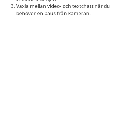
Växla mellan video- och textchatt när du
behöver en paus från kameran.
Det här formatet är inte bara bra för
underhållning, utan också för språkinlärning: om
du vill förbättra din talade tyska kan regelbundna
korta samtal med modersmålstalare vara mer
effektiva än många lektioner.
Chatpig och andra tyska
slumpchattar
Chatpig är ett exempel på en avslappnad tysk
webbkamera-chatt
som från början fungerade
ungefär som
ChatRoulette
eller
Omegle
, innan
registrering och premium-medlemskap lades till på