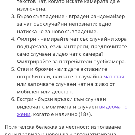
текстов чат, когато искате камерата да е
изключена.
Бързо съвпадение - вграден рандомайзер
за чат със случайни непознати; едно
натискане за ново съвпадение.
Филтри - намирайте чат със случайни хора
по държава, език, интереси; предпочитате
само случаен видео чат с камера?
Филтрирайте за потребители с уебкамера.
Стаи и броячи - виждате активните
потребители, влизате в случайна
чат стая
или започвате случаен чат на живо от
мобилен или десктоп.
Екстри - бързи връзки към случаен
видеочат с момичета и случаен
видеочат с
жени
, когато е налично (18+).
Приятелска бележка за честност: използваме
ясни правила и човешка + автоматизирана