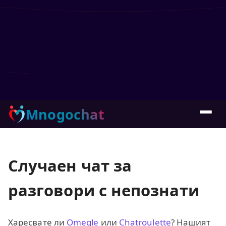
Mnogochat
Случаен чат за
разговори с непознати
Харесвате ли
Omegle
или
Chatroulette
? Нашият