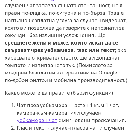
случаен чат запазва същата спонтанност, но я
прави по-гладка, по-сигурна и по-бърза. Това е
напълно безплатна услуга за случаен видеочат,
която ви позволява да говорите с непознати за
секунди - без излишни усложнения. Ще
срещнете жени и мъже, които искат да се
свързват чрез уебкамера, глас или текст;
ако
харесвате откривателството, ще ви допаднат
темпото и изпипването тук. (Помислете за
модерни безплатни алтернативи на Omegle с
по-добри филтри и мобилна производителност.)
Какво можете да правите (бързи функции)
Чат през уебкамера - частен 1 към 1 чат,
камера-към-камера, или случаен
уебкамерен чат
с мигновени прескачания.
Глас и текст - случаен гласов чат и случаен