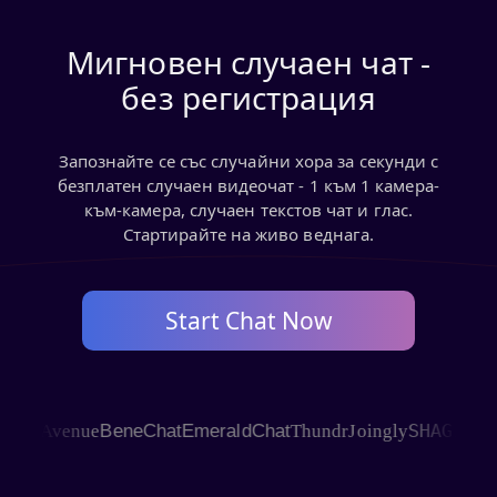
Мигновен случаен чат -
без регистрация
Запознайте се със случайни хора за секунди с
безплатен случаен видеочат - 1 към 1 камера-
към-камера, случаен текстов чат и глас.
Стартирайте на живо веднага.
Start Chat Now
SHAGLE
 Avenue
BeneChat
EmeraldChat
Thundr
Joingly
C