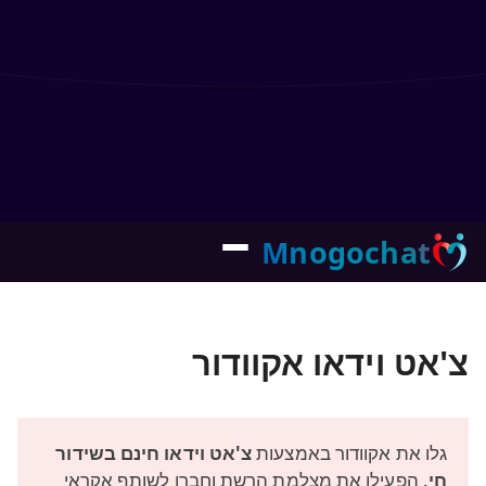
Mnogochat
צ'אט וידאו אקוודור
גלו את אקוודור באמצעות
צ'אט וידאו חינם בשידור
חי
. הפעילו את מצלמת הרשת וחברו לשותף אקראי