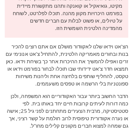
מקיטו, גואיאקיל או קואנקה ותהנו מתקשורת מיידית
בפורמט היכרויות מקוון מהנה. תוכלו לפלרטט, לשוחח
על טיולים, או פשוט לבלות עם חברים חדשים
מהמדינה הלטינית השמשית הזו.
הצ'אט וידאו שלנו לאקוודור מושלם אם אתם רוצים להכיר
בנות ובחורים מאמריקה הלטינית, להתחיל צ'אט אנונימי עם
זרים ואפילו להמשיך את ההיכרות אחר כך בשיחת וידאו. כאן
תמצאו חדר צ'אט ידידותי שבו תוכלו לבחור בפורמט וידאו או
טקסט, להחליף שותפים בלחיצה אחת וליהנות משיחות
ספונטניות בלי הרשמה או טפסים משעממים.
הדבר החשוב ביותר עבור האקוודוריים הוא המשפחה, ולכן
כמה דורות לעיתים קרובות חיים יחד באותו בית. לפי
סטטיסטיקה, מרבית הצעירים מתחתנים לפני גיל 25; אישה
או נערה אקוודורית טיפוסית לרוב חולמת על קשר רציני, אך
גם שמחה למצוא חברים מקוונים קלילים מחו"ל.