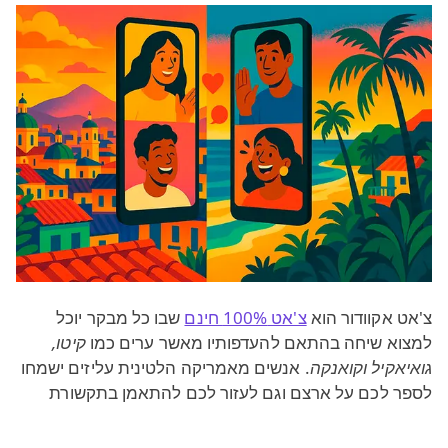
צ'אט אקוודור הוא
צ'אט 100% חינם
שבו כל מבקר יוכל
למצוא שיחה בהתאם להעדפותיו מאשר ערים כמו
קיטו,
גואיאקיל וקואנקה
. אנשים מאמריקה הלטינית עליזים ישמחו
לספר לכם על ארצם וגם לעזור לכם להתאמן בתקשורת
בשפה זרה. בדרך כלל, התקשורת ב־
צ'אט ווב עם מצלמה
מתנהלת ב־
ספרדית
, אם כי הקצ'ואה גם מוכרת כשפה