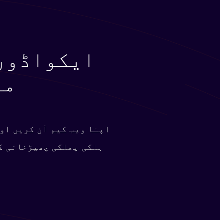
ایکواڈور 
مف
اپنا ویب کیم آن کریں او
ہلکی پھلکی چھیڑخانی کر