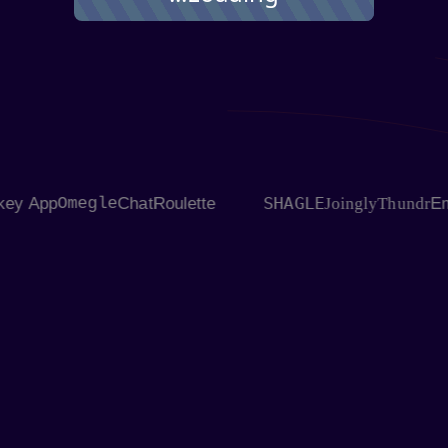
SHAGLE
r
Monkey App
Omegle
ChatRoulette
Joingly
Thu