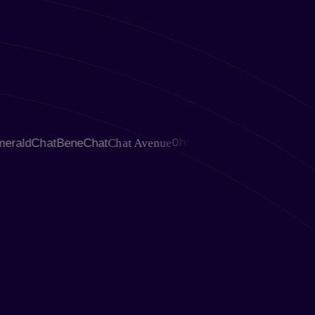
ndr
EmeraldChat
BeneChat
Chat Avenue
Ohmegle
Chativ
OmeT