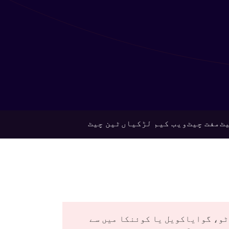
ٹ
مفت چیٹ
ویب کیم لڑکیاں
ٹین چیٹ
ٹو، گوایاکویل یا کوئنکا میں سے