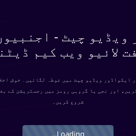
ویڈیو چیٹ - اجنبیوں
ت لائیو ویب کیم ڈیٹن
ر ایکواڈور ویڈیو چیٹ میں غوطہ لگائیں۔ خوش اخلا
یں، اور نجی یا گروہی رومز میں رجسٹریشن کے بغ
شروع کریں۔
Loading...