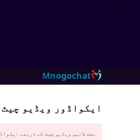
Mnogochat
ایکواڈور ویڈیو چیٹ
مفت لائیو ویڈیو چیٹ کے ذریعے ایکواڈ