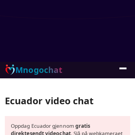
Mnogochat
Ecuador video chat
Oppdag Ecuador gjennom
gratis
direktesendt videochat
. Slå på webkameraet