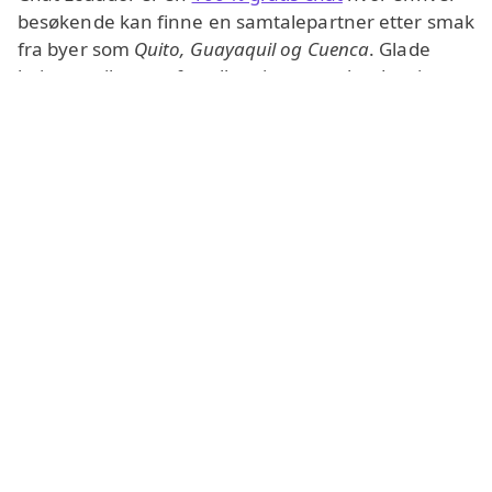
besøkende kan finne en samtalepartner etter smak
fra byer som
Quito, Guayaquil og Cuenca
. Glade
latinamerikanere forteller gjerne om landet sitt, og
kan hjelpe deg å øve på fremmedspråk. Generelt
foregår kommunikasjonen i
webchat med kamera
på
spansk
, selv om kečua også er offisielt
anerkjent. Foretrekker du en
engelsk chat
, bytt
bare til brukere som snakker det.
Denne nettchatten fungerer direkte i nettleseren
som en enkel webapp, så du kan bli med fra hvilken
som helst enhet. Den er et av de
beste tilfeldig
chat-alternativene for Ecuador
for dem som vil ha
gratis tilgang, ingen registrering og muligheten til å
forbli helt anonym. Velg private samtaler eller
gruppesoner, filtrer etter kjønn for å chatte med en
ecuadorsk jente, kvinne eller mann, og nyt sikker
kommunikasjon med ekte mennesker.