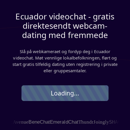
Ecuador videochat - gratis
direktesendt webcam-
dating med fremmede
Slå på webkameraet og fordyp deg i Ecuador
videochat. Møt vennlige lokalbefolkningen, flørt og
start gratis tilfeldig dating uten registrering i private
eller gruppesamtaler.
Loading...
SHAGLE
at Avenue
BeneChat
EmeraldChat
Thundr
Joingly