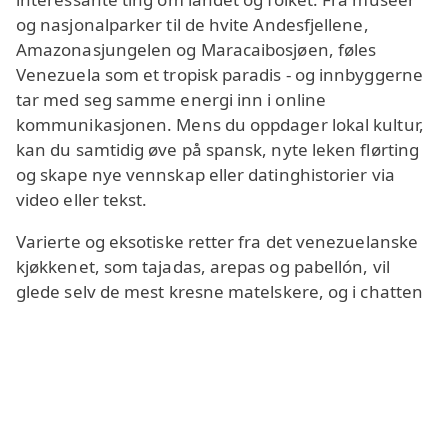
og nasjonalparker til de hvite Andesfjellene,
Amazonasjungelen og Maracaibosjøen, føles
Venezuela som et tropisk paradis - og innbyggerne
tar med seg samme energi inn i online
kommunikasjonen. Mens du oppdager lokal kultur,
kan du samtidig øve på spansk, nyte leken flørting
og skape nye vennskap eller datinghistorier via
video eller tekst.
Varierte og eksotiske retter fra det venezuelanske
kjøkkenet, som tajadas, arepas og pabellón, vil
glede selv de mest kresne matelskere, og i chatten
kan du spørre lokalbefolkningen om de beste
stedene å prøve dem. Bruk kameraet for å vise din
egen by, bytt reisetips og forvandle enkel nettprat
til en ekte kulturell utveksling.
Derfor tiltrekker Chat Venezuela så mange