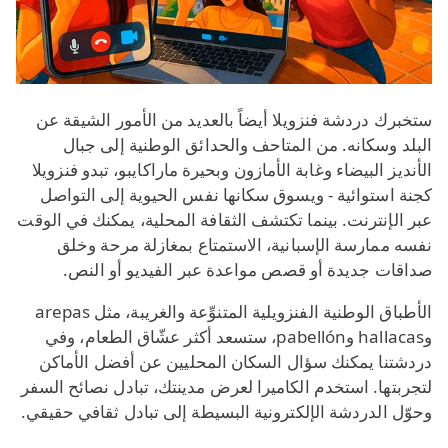
ستخبرك دردشة فنزويلا أيضاً بالعديد من الأمور الشيقة عن
البلد وسكانه. من المتاحف والحدائق الوطنية إلى جبال
الأنديز البيضاء وغابة الأمازون وبحيرة ماراكايبو، تبدو فنزويلا
كجنة استوائية - ويسوق سكانها نفس الحيوية إلى التواصل
عبر الإنترنت. بينما تكتشف الثقافة المحلية، يمكنك في الوقت
نفسه ممارسة الإسبانية، الاستمتاع بمغازلة مرحة وخلق
صداقات جديدة أو قصص مواعدة عبر الفيديو أو النص.
الأطباق الوطنية الفنزويلية المتنوِّعة والغريبة، مثل arepas
وhallacas وpabellón، ستسعد أكثر عشّاق الطعام، وفي
دردشتنا يمكنك سؤال السكان المحليين عن أفضل الأماكن
لتجربتها. استخدم الكاميرا لعرض مدينتك، تبادل نصائح السفر
وحوّل الدردشة الإلكترونية البسيطة إلى تبادل ثقافي حقيقي.