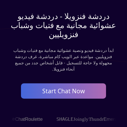
دردشة فنزويلا - دردشة فيديو
عشوائية مجانية مع فتيات وشباب
فنزويليين
ابدأ دردشة فيديو ونصية عشوائية مجانية مع فتيات وشباب
فنزويليين. مواعدة عبر الويب كام مباشرة، غرف دردشة
مجهولة ولا حاجة للتسجيل - قابل أشخاص جدد من جميع
أنحاء فنزويلا.
Start Chat Now
SHAGLE
pp
Omegle
ChatRoulette
Joingly
Thundr
Emeral