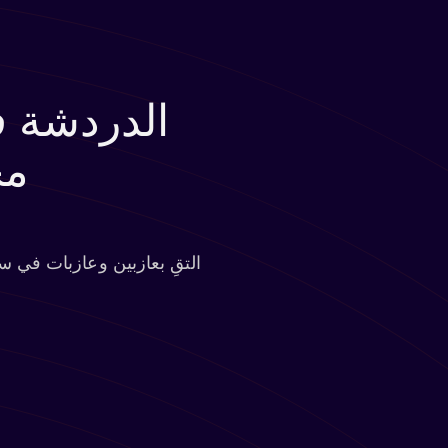
الدردشة ف
مج
التقِ بعازبين وعازبات في س