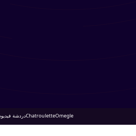
Omegle
Chatroulette
دردشة فيديو
د