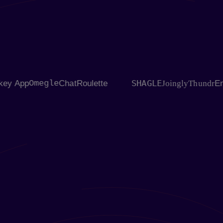
SHAGLE
r
Monkey App
Omegle
ChatRoulette
Joingly
Thu