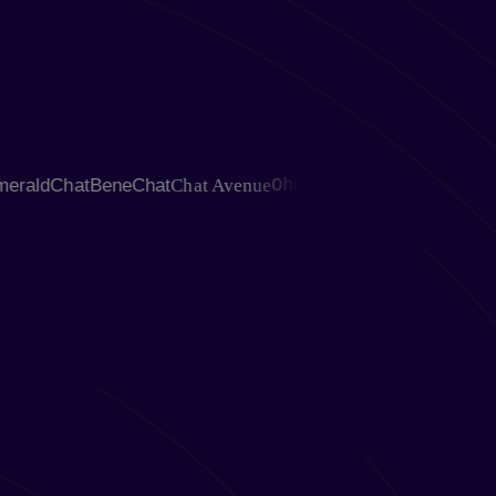
ndr
EmeraldChat
BeneChat
Chat Avenue
Ohmegle
Chativ
Ome